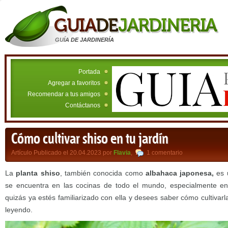
GUÍA DE JARDINERÍA
Portada
Agregar a favoritos
Recomendar a tus amigos
Contáctanos
Cómo cultivar shiso en tu jardín
Artículo Publicado el 20.04.2023 por
Flavia
,
1 comentario
La
planta shiso
, también conocida como
albahaca japonesa,
es 
se encuentra en las cocinas de todo el mundo, especialmente en l
quizás ya estés familiarizado con ella y desees saber cómo cultivarla
leyendo.