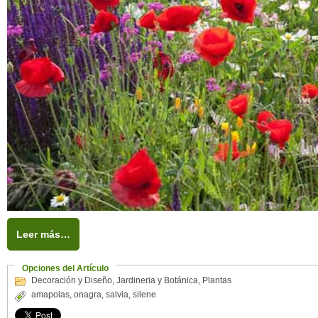
Leer más…
Opciones del Artículo
Decoración y Diseño
,
Jardineria y Botánica
,
Plantas
amapolas
,
onagra
,
salvia
,
silene