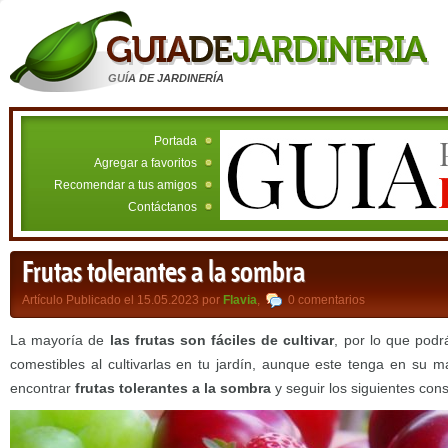
GUÍA DE JARDINERÍA
Portada
Agregar a favoritos
Recomendar a tus amigos
Contáctanos
Frutas tolerantes a la sombra
Artículo Publicado el 15.05.2023 por
Flavia
,
0 comentarios
La mayoría de
las frutas son fáciles de cultivar
, por lo que podr
comestibles al cultivarlas en tu jardín, aunque este tenga en su m
encontrar
frutas tolerantes a la sombra
y seguir los siguientes cons