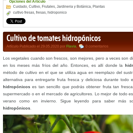
Opciones del Artículo
Cuidado
,
Cultivo
,
Frutales
,
Jardineria y Botánica
,
Plantas
cultivo fresas
,
fresas
,
hidroponico
Cultivo de tomates hidropónicos
Artículo Publicado el 29.05.2020 por
Flavia
,
0 comentarios
Los vegetales cuando son frescos, son mejores, pero a veces son dif
en los meses más fríos del año. Entonces, es allí donde la
hid
método de cultivo en el que se utiliza agua en reemplazo del sus
alternativa para entregarte fruta fresca y deliciosa durante todo 
hidropónicos
es tan sencillo que podrás obtener fruta tan fresc
supermercado o en el mercado de agricultores. Lo mejor de todo es 
verano como en invierno. Sigue leyendo para saber más 
hidropónicos
.