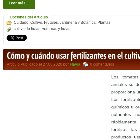
Leer más…
Opciones del Artículo
Cuidado
,
Cultivo
,
Frutales
,
Jardineria y Botánica
,
Plantas
cultivo de frutas
,
verduras y frutas
Cómo y cuándo usar fertilizantes en el cult
Artículo Publicado el 27.08.2020 por
Flavia
,
0 comentarios
Los tomates
anuales se de
proporciona u
Los fertiliza
químicos u or
nutrientes n
rápidament
fertilizar l
productos us