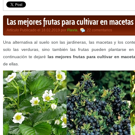
Las mejores frutas para cultivar en macetas
Artículo Publicado el 18.02.2019 por
Flavia
,
22 comentarios
Una alternativa al suelo son las jardineras, las macetas y los con
solo las verduras, sino también las frutas pueden plantarse en
continuación te dejaré
las mejores frutas para cultivar en macet
de ellas.