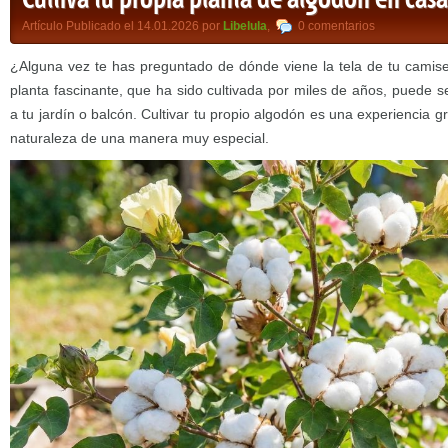
Cultiva tu propia planta de algodón en casa
Artículo Publicado el 14.01.2026 por
Libelula
,
0 comentarios
¿Alguna vez te has preguntado de dónde viene la tela de tu camiset
planta fascinante, que ha sido cultivada por miles de años, puede 
a tu jardín o balcón. Cultivar tu propio algodón es una experiencia gr
naturaleza de una manera muy especial.