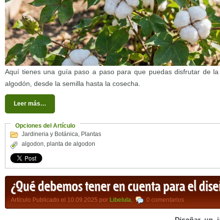
Aquí tienes una guía paso a paso para que puedas disfrutar de la
algodón, desde la semilla hasta la cosecha.
Leer más…
Opciones del Artículo
Jardineria y Botánica
,
Plantas
algodon
,
planta de algodon
¿Qué debemos tener en cuenta para el dise
Artículo Publicado el 10.09.2025 por
Libelula
,
0 comentarios
Diseñar un j