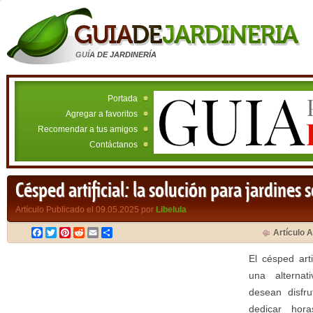
GUÍA DE JARDINERÍA
Portada
Agregar a favoritos
Recomendar a tus amigos
Contáctanos
Césped artificial: la solución para jardines 
Artículo Publicado el 09.05.2025 por
Libelula
Facebook
Twitter
Pinterest
Reddit
Email
Compartir
Artículo A
El césped art
una alternat
desean disfr
dedicar hor