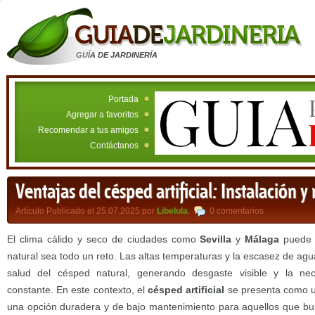
GUÍA DE JARDINERÍA
Portada
Agregar a favoritos
Recomendar a tus amigos
Contáctanos
Ventajas del césped artificial: Instalación
Artículo Publicado el 25.07.2025 por
Libelula
,
0 comentarios
El clima cálido y seco de ciudades como
Sevilla
y
Málaga
puede 
natural sea todo un reto. Las altas temperaturas y la escasez de ag
salud del césped natural, generando desgaste visible y la n
constante. En este contexto, el
césped artificial
se presenta como un
una opción duradera y de bajo mantenimiento para aquellos que bu