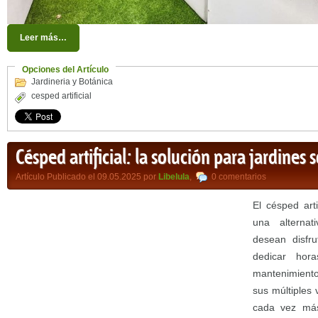
Leer más…
Opciones del Artículo
Jardineria y Botánica
cesped artificial
Césped artificial: la solución para jardines 
Artículo Publicado el 09.05.2025 por
Libelula
,
0 comentarios
El césped art
una alternat
desean disfr
dedicar hor
mantenimiento
sus múltiples 
cada vez más