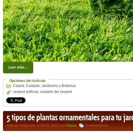
Leer más…
Opciones del Artículo
Ceped
,
Cuidado
,
Jardineria y Botánica
cesped artificial
,
cuidado del cesped
5 tipos de plantas ornamentales para tu jar
Artículo Publicado el 09.02.2022 por
Flavia
,
0 comentarios