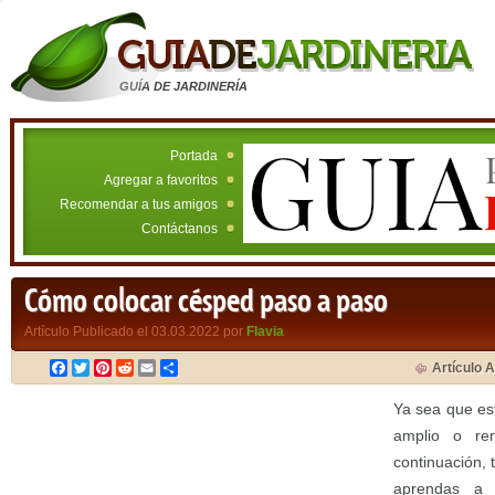
GUÍA DE JARDINERÍA
Portada
Agregar a favoritos
Recomendar a tus amigos
Contáctanos
Cómo colocar césped paso a paso
Artículo Publicado el 03.03.2022 por
Flavia
Facebook
Twitter
Pinterest
Reddit
Email
Compartir
Artículo A
Ya sea que es
amplio o re
continuación, 
aprendas 