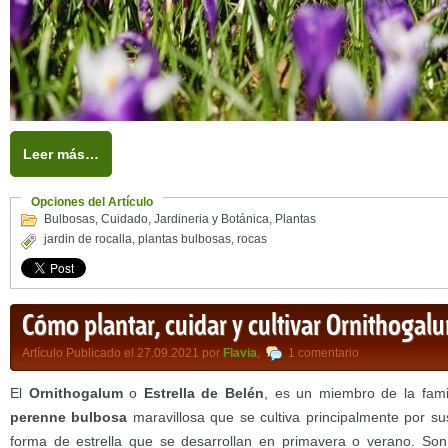
Leer más…
Opciones del Artículo
Bulbosas
,
Cuidado
,
Jardineria y Botánica
,
Plantas
jardin de rocalla
,
plantas bulbosas
,
rocas
Cómo plantar, cuidar y cultivar Ornithogal
Artículo Publicado el 27.09.2021 por
Flavia
,
1 comentario
El
Ornithogalum
o
Estrella de Belén
, es un miembro de la fami
perenne bulbosa
maravillosa que se cultiva principalmente por su
forma de estrella que se desarrollan en primavera o verano. Son 