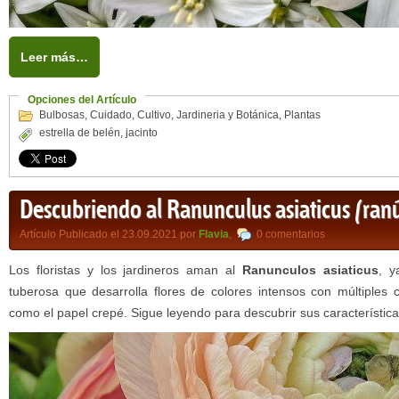
Leer más…
Opciones del Artículo
Bulbosas
,
Cuidado
,
Cultivo
,
Jardineria y Botánica
,
Plantas
estrella de belén
,
jacinto
Descubriendo al Ranunculus asiaticus (ran
Artículo Publicado el 23.09.2021 por
Flavia
,
0 comentarios
Los floristas y los jardineros aman al
Ranunculos asiaticus
, y
tuberosa que desarrolla flores de colores intensos con múltiples
como el papel crepé. Sigue leyendo para descubrir sus característica