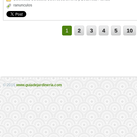
ranunculos
1
2
3
4
5
10
© 2016
www.guiadejardineria.com