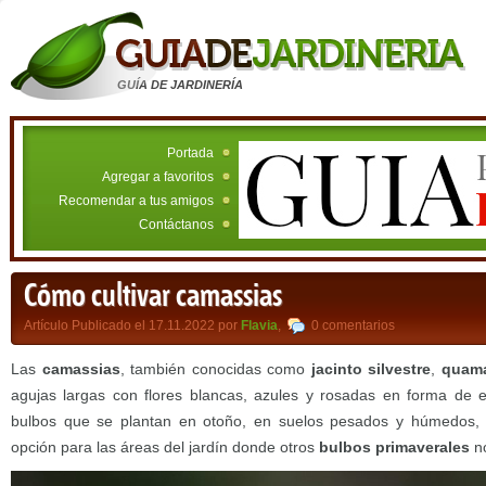
GUÍA DE JARDINERÍA
Portada
Agregar a favoritos
Recomendar a tus amigos
Contáctanos
Cómo cultivar camassias
Artículo Publicado el 17.11.2022 por
Flavia
,
0 comentarios
Las
camassias
, también conocidas como
jacinto silvestre
,
quam
agujas largas con flores blancas, azules y rosadas en forma de est
bulbos que se plantan en otoño, en suelos pesados y húmedos, 
opción para las áreas del jardín donde otros
bulbos primaverales
no