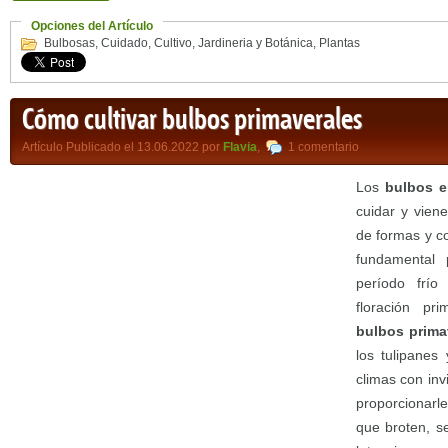
Opciones del Artículo
Bulbosas
,
Cuidado
,
Cultivo
,
Jardineria y Botánica
,
Plantas
Cómo cultivar bulbos primaverales
Artículo Publicado el 13.06.2022 por
Flavia
,
1 comentario
Los
bulbos e
cuidar y vien
de formas y c
fundamental 
período frío
floración pr
bulbos prima
los tulipanes
climas con inv
proporcionarl
que broten, s