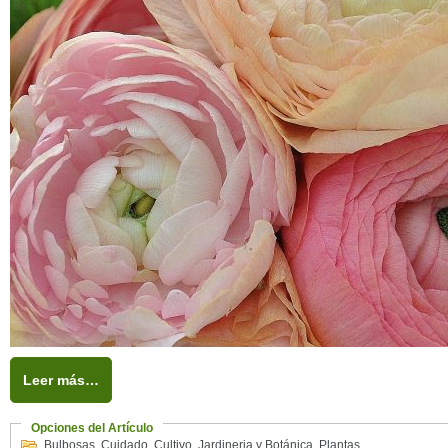
Leer más…
Opciones del Artículo
Bulbosas
,
Cuidado
,
Cultivo
,
Jardineria y Botánica
,
Plantas