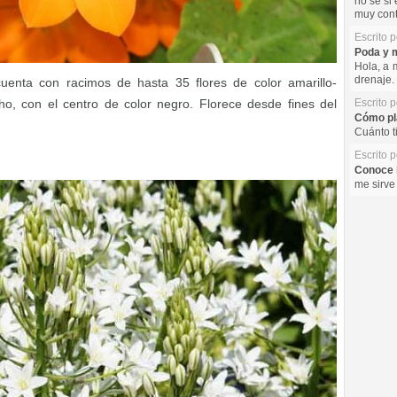
no se si 
muy cont
Escrito 
Poda y m
Hola, a 
drenaje. 
enta con racimos de hasta 35 flores de color amarillo-
o, con el centro de color negro. Florece desde fines del
Escrito 
Cómo pla
Cuánto t
Escrito 
Conoce l
me sirve