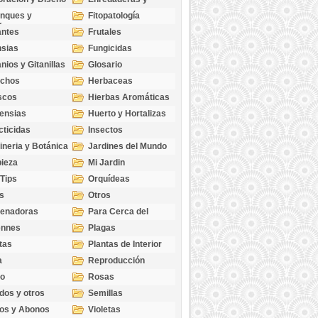
cubresuelos
nques y
Fitopatología
ticas
antes
Frutales
sias
Fungicidas
nios y Gitanillas
Glosario
echos
Herbaceas
scos
Hierbas Aromáticas
ensias
Huerto y Hortalizas
cticidas
Insectos
ineria y Botánica
Jardines del Mundo
ieza
Mi Jardin
 Tips
Orquídeas
s
Otros
genadoras
Para Cerca del
Estanque
ennes
Plagas
tas
Plantas de Interior
a
Reproducción
go
Rosas
dos y otros
Semillas
as
os y Abonos
Violetas