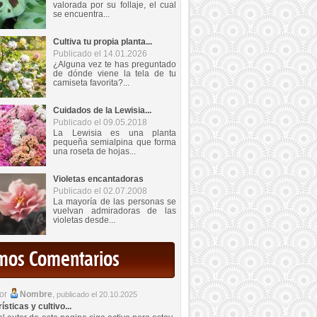
valorada por su follaje, el cual
se encuentra...
Cultiva tu propia planta...
Publicado el 14.01.2026
¿Alguna vez te has preguntado
de dónde viene la tela de tu
camiseta favorita?...
Cuidados de la Lewisia...
Publicado el 09.05.2018
La Lewisia es una planta
pequeña semialpina que forma
una roseta de hojas...
Violetas encantadoras
Publicado el 02.07.2008
La mayoría de las personas se
vuelvan admiradoras de las
violetas desde...
imos Comentarios
por
Nombre
,
publicado el 20.10.2025
sticas y cultivo...