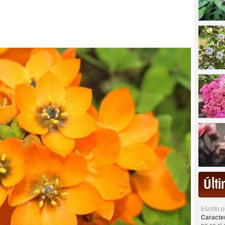
Últ
Escrito 
Caracterí