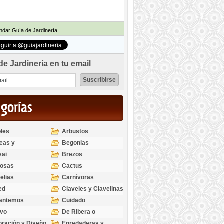
dar Guía de Jardinería
de Jardinería en tu email
egorías
les
Arbustos
eas y
Begonias
odendros
sai
Brezos
bosas
Cactus
elias
Carnívoras
ed
Claveles y Clavelinas
santemos
Cuidado
ivo
De Ribera o
Palustres
ración y Diseño
Enredaderas y