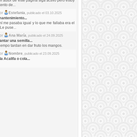
el autor de este pagina siga activo pero estoy
ento de...
por
Estefania
,
publicado el 03.10.2025
antenimiento...
mí me pasaba igual y lo que me fallaba era el
Le puse...
por
Ana María
,
publicado el 24.09.2025
ntar una semilla...
iempo tardan en dar fruto los mangos.
por
Nombre
,
publicado el 23.09.2025
a Acalifa o cola...