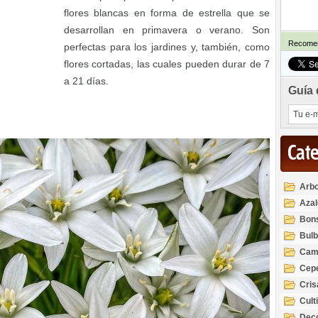
flores blancas en forma de estrella que se
desarrollan en primavera o verano. Son
Recomen
perfectas para los jardines y, también, como
flores cortadas, las cuales pueden durar de 7
a 21 días.
Guía 
Cat
Arbo
Azal
Rod
Bon
Bul
Cam
Cep
Cri
Cult
Deco