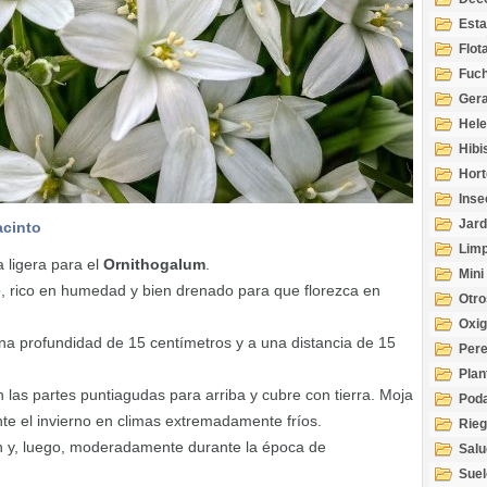
Esta
Acuá
Flot
Fuch
Gera
Hel
Hibi
Hort
Inse
Jard
acinto
Limp
 ligera para el
Ornithogalum
.
Mini
o, rico en humedad y bien drenado para que florezca en
Otro
Oxi
na profundidad de 15 centímetros y a una distancia de 15
Per
Plan
 las partes puntiagudas para arriba y cubre con tierra. Moja
Pod
nte el invierno en climas extremadamente fríos.
Rie
n y, luego, moderadamente durante la época de
Salu
tem
Suel