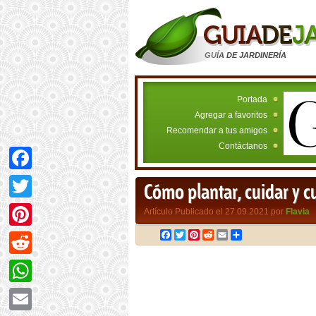
GUÍA DE JARDINERÍA
Portada
Agregar a favoritos
Recomendar a tus amigos
Contáctanos
Facebook
Cómo plantar, cuidar y c
Twitter
Artículo Publicado el 27.09.2021 por
Flavia
Facebook
Twitter
Pinterest
Reddit
Email
Compartir
Pinterest
Reddit
WhatsApp