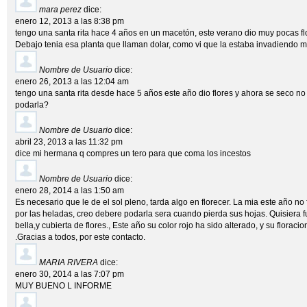
mara perez
dice:
enero 12, 2013 a las 8:38 pm
tengo una santa rita hace 4 años en un macetón, este verano dio muy pocas fl
Debajo tenia esa planta que llaman dolar, como vi que la estaba invadiendo 
Nombre de Usuario
dice:
enero 26, 2013 a las 12:04 am
tengo una santa rita desde hace 5 años este año dio flores y ahora se seco n
podarla?
Nombre de Usuario
dice:
abril 23, 2013 a las 11:32 pm
dice mi hermana q compres un tero para que coma los incestos
Nombre de Usuario
dice:
enero 28, 2014 a las 1:50 am
Es necesario que le de el sol pleno, tarda algo en florecer. La mia este año no
por las heladas, creo debere podarla sera cuando pierda sus hojas. Quisiera f
bella,y cubierta de flores., Este año su color rojo ha sido alterado, y su flora
.Gracias a todos, por este contacto.
MARIA RIVERA
dice:
enero 30, 2014 a las 7:07 pm
MUY BUENO L INFORME