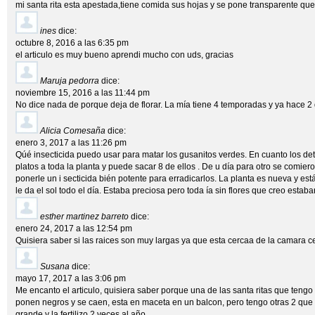
mi santa rita esta apestada,tiene comida sus hojas y se pone transparente qu
ines
dice:
octubre 8, 2016 a las 6:35 pm
el articulo es muy bueno aprendi mucho con uds, gracias
Maruja pedorra
dice:
noviembre 15, 2016 a las 11:44 pm
No dice nada de porque deja de florar. La mía tiene 4 temporadas y ya hace
Alicia Comesaña
dice:
enero 3, 2017 a las 11:26 pm
Qúé insecticida puedo usar para matar los gusanitos verdes. En cuanto los de
platos a toda la planta y puede sacar 8 de ellos . De u día para otro se comier
ponerle un i secticida bién potente para erradicarlos. La planta es nueva y es
le da el sol todo el día. Estaba preciosa pero toda ía sin flores que creo estaba
esther martinez barreto
dice:
enero 24, 2017 a las 12:54 pm
Quisiera saber si las raices son muy largas ya que esta cercaa de la camara c
Susana
dice:
mayo 17, 2017 a las 3:06 pm
Me encanto el articulo, quisiera saber porque una de las santa ritas que tengo 
ponen negros y se caen, esta en maceta en un balcon, pero tengo otras 2 que
grande y la fertilizo 2 veces al año