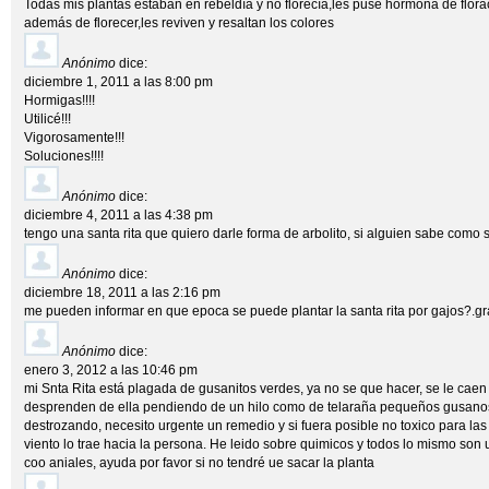
Todas mis plantas estaban en rebeldía y no florecía,les puse hormona de flora
además de florecer,les reviven y resaltan los colores
Anónimo
dice:
diciembre 1, 2011 a las 8:00 pm
Hormigas!!!!
Utilicé!!!
Vigorosamente!!!
Soluciones!!!!
Anónimo
dice:
diciembre 4, 2011 a las 4:38 pm
tengo una santa rita que quiero darle forma de arbolito, si alguien sabe como 
Anónimo
dice:
diciembre 18, 2011 a las 2:16 pm
me pueden informar en que epoca se puede plantar la santa rita por gajos?.gr
Anónimo
dice:
enero 3, 2012 a las 10:46 pm
mi Snta Rita está plagada de gusanitos verdes, ya no se que hacer, se le caen l
desprenden de ella pendiendo de un hilo como de telaraña pequeños gusanos
destrozando, necesito urgente un remedio y si fuera posible no toxico para las
viento lo trae hacia la persona. He leido sobre quimicos y todos lo mismo son 
coo aniales, ayuda por favor si no tendré ue sacar la planta