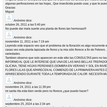
algunas perforaciones en las hojas., Que insecticida puedo usar, y que le pue
Gracias
Miguel
Anónimo
dice:
octubre 26, 2011 a las 5:40 pm
No puede dar mala suerte una planta de flores tan hermosas!!!
Anónimo
dice:
noviembre 11, 2011 a las 7:19 am
Leyendo este espacio veo que el problema de la floración es algo recurrente 
casas veo esta planta tapizada de flores y la mia sólo florece a fin de Febrero
variedades.
Tambien observo que solo aparecen en este sitio las CONSULTAS pero no 
INFORMO AL QUE LE INTERESE QUE UNA DE LAS MAS BELLAS TREPADO
GLICINA, TIENE HOJAS PERENNES (SOMBRA EN VERANO Y SOL EN INV
FLORES LILAS QUE APARECEN AL COMIENZO DE LA PRIMAVERA ANTES D
APARECIENDO DURANTE TODA LA TEMPORADA DE CALOR. NECESITA M
Anónimo
dice:
noviembre 24, 2011 a las 11:39 pm
mi santa rita esta bien verde pero no florece.¿que puedo hacer?
Anónimo
dice:
septiembre 25, 2024 a las 2:34 am