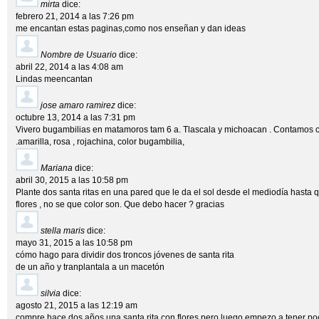
mirta
dice:
febrero 21, 2014 a las 7:26 pm
me encantan estas paginas,como nos enseñan y dan ideas
Nombre de Usuario
dice:
abril 22, 2014 a las 4:08 am
Lindas meencantan
jose amaro ramirez
dice:
octubre 13, 2014 a las 7:31 pm
Vivero bugambilias en matamoros tam 6 a. Tlascala y michoacan . Contamos c
.amarilla, rosa , rojachina, color bugambilia,
Mariana
dice:
abril 30, 2015 a las 10:58 pm
Plante dos santa ritas en una pared que le da el sol desde el mediodía hast
flores , no se que color son. Que debo hacer ? gracias
stella maris
dice:
mayo 31, 2015 a las 10:58 pm
cómo hago para dividir dos troncos jóvenes de santa rita
de un año y tranplantala a un macetón
silvia
dice:
agosto 21, 2015 a las 12:19 am
compre hace dos años una santa rita con flores pero luego empezo a tener po