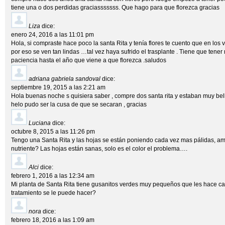
tiene una o dos perdidas graciasssssss. Que hago para que florezca gracias
Liza
dice:
enero 24, 2016 a las 11:01 pm
Hola, si compraste hace poco la santa Rita y tenía flores te cuento que en los v
por eso se ven tan lindas …tal vez haya sufrido el trasplante . Tiene que tener
paciencia hasta el año que viene a que florezca .saludos
adriana gabriela sandoval
dice:
septiembre 19, 2015 a las 2:21 am
Hola buenas noche s quisiera saber , compre dos santa rita y estaban muy be
helo pudo ser la cusa de que se secaran , gracias
Luciana
dice:
octubre 8, 2015 a las 11:26 pm
Tengo una Santa Rita y las hojas se están poniendo cada vez mas pálidas, ama
nutriente? Las hojas están sanas, solo es el color el problema….
Alci
dice:
febrero 1, 2016 a las 12:34 am
Mi planta de Santa Rita tiene gusanitos verdes muy pequeños que les hace cae
tratamiento se le puede hacer?
nora
dice:
febrero 18, 2016 a las 1:09 am