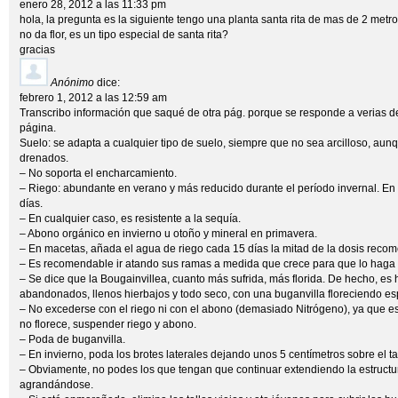
enero 28, 2012 a las 11:33 pm
hola, la pregunta es la siguiente tengo una planta santa rita de mas de 2 metro
no da flor, es un tipo especial de santa rita?
gracias
Anónimo
dice:
febrero 1, 2012 a las 12:59 am
Transcribo información que saqué de otra pág. porque se responde a verias d
página.
Suelo: se adapta a cualquier tipo de suelo, siempre que no sea arcilloso, aunque
drenados.
– No soporta el encharcamiento.
– Riego: abundante en verano y más reducido durante el período invernal. En 
días.
– En cualquier caso, es resistente a la sequía.
– Abono orgánico en invierno u otoño y mineral en primavera.
– En macetas, añada el agua de riego cada 15 días la mitad de la dosis reco
– Es recomendable ir atando sus ramas a medida que crece para que lo haga 
– Se dice que la Bougainvillea, cuanto más sufrida, más florida. De hecho, es 
abandonados, llenos hierbajos y todo seco, con una buganvilla floreciendo esp
– No excederse con el riego ni con el abono (demasiado Nitrógeno), ya que est
no florece, suspender riego y abono.
– Poda de buganvilla.
– En invierno, poda los brotes laterales dejando unos 5 centímetros sobre el tal
– Obviamente, no podes los que tengan que continuar extendiendo la estructur
agrandándose.