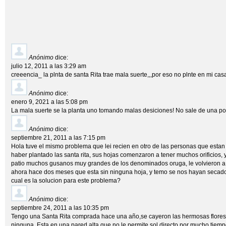
Anónimo
dice:
julio 12, 2011 a las 3:29 am
creeencia_ la plnta de santa Rita trae mala suerte,,,por eso no plnte en mi casa,,,
Anónimo
dice:
enero 9, 2021 a las 5:08 pm
La mala suerte se la planta uno tomando malas desiciones! No sale de una po
Anónimo
dice:
septiembre 21, 2011 a las 7:15 pm
Hola tuve el mismo problema que lei recien en otro de las personas que estan
haber plantado las santa rita, sus hojas comenzaron a tener muchos orificios
patio muchos gusanos muy grandes de los denominados oruga, le volvieron a c
ahora hace dos meses que esta sin ninguna hoja, y temo se nos hayan secado l
cual es la solucion para este problema?
Anónimo
dice:
septiembre 24, 2011 a las 10:35 pm
Tengo una Santa Rita comprada hace una año,se cayeron las hermosas flores q
ninguna. Esta en una pared alta que no le permite sol directo por mucho tiemp