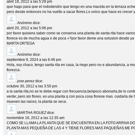
abril 18, 2012 a las 5:29 pm
que hago para que el rododendro que tengo en una maceta en la terraza eche f
pero desde entonces no ha vuelto a sacar flores.Lo unico que hace es crecer y
Anónimo
dice:
abril 20, 2012 a las 5:06 pm
por favor quisiera saber como se conserva una planta de santa rita hace vario
florece es de mucha agua o de poca »?por favor deme una solusion desde ya
MARTA ORTEGA
Anónimo
dice:
septiembre 9, 2024 a las 6:46 pm
Hola, soy chaco, tengo santa rita en casa, la riego pero no e abundancia, a m
florezca.
jose perez
dice:
octubre 30, 2012 a las 3:50 pm
a la santa rita,no se le debe regar con frecuencia,tampoco abonarla,de lo con
verde; pero sin flores. es una planta q con poca cosa florese mas. cuidarla de h
mueven las raices; la planta se seca.
MARTHA RGUEZ
dice:
noviembre 16, 2012 a las 12:35 am
COMO SE LLAMA LA PLANTA QUE SE ENCUENTRA EN LA FOTO ARRIVA DO
PLANTA MAS PEQUEÑA DE LAS 4 Y TIENE FLORES MAS PAQUEÑAS.ME P