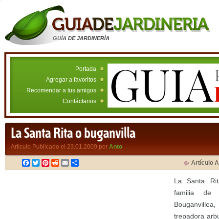
GUÍA DE JARDINERÍA
Portada
Agregar a favoritos
Recomendar a tus amigos
Contáctanos
La Santa Rita o buganvilla
Artículo Publicado el 23.01.2009 por
Anto
Facebook
Twitter
Pinterest
Reddit
Email
Compartir
Artículo A
La Santa Rit
familia de 
Bouganville
trepadora arb