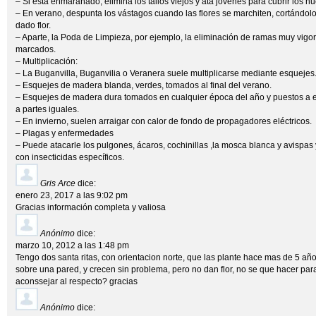
– Si está enmarañado, elimina los tallos viejos y ata jóvenes para cubrir los 
– En verano, despunta los vástagos cuando las flores se marchiten, cortándolo
dado flor.
– Aparte, la Poda de Limpieza, por ejemplo, la eliminación de ramas muy vigor
marcados.
– Multiplicación:
– La Buganvilla, Buganvilia o Veranera suele multiplicarse mediante esquejes
– Esquejes de madera blanda, verdes, tomados al final del verano.
– Esquejes de madera dura tomados en cualquier época del año y puestos a e
a partes iguales.
– En invierno, suelen arraigar con calor de fondo de propagadores eléctricos.
– Plagas y enfermedades
– Puede atacarle los pulgones, ácaros, cochinillas ,la mosca blanca y avispas
con insecticidas específicos.
Gris Arce
dice:
enero 23, 2017 a las 9:02 pm
Gracias información completa y valiosa
Anónimo
dice:
marzo 10, 2012 a las 1:48 pm
Tengo dos santa ritas, con orientacion norte, que las plante hace mas de 5 año
sobre una pared, y crecen sin problema, pero no dan flor, no se que hacer par
aconssejar al respecto? gracias
Anónimo
dice: