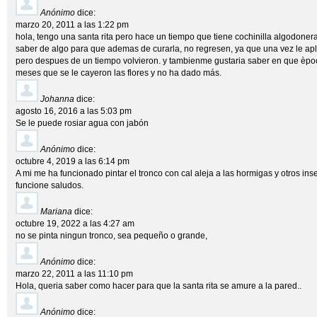
Anónimo
dice:
marzo 20, 2011 a las 1:22 pm
hola, tengo una santa rita pero hace un tiempo que tiene cochinilla algodone
saber de algo para que ademas de curarla, no regresen, ya que una vez le apli
pero despues de un tiempo volvieron. y tambienme gustaria saber en que èpo
meses que se le cayeron las flores y no ha dado más.
Johanna
dice:
agosto 16, 2016 a las 5:03 pm
Se le puede rosiar agua con jabón
Anónimo
dice:
octubre 4, 2019 a las 6:14 pm
A mi me ha funcionado pintar el tronco con cal aleja a las hormigas y otros ins
funcione saludos.
Mariana
dice:
octubre 19, 2022 a las 4:27 am
no se pinta ningun tronco, sea pequeño o grande,
Anónimo
dice:
marzo 22, 2011 a las 11:10 pm
Hola, queria saber como hacer para que la santa rita se amure a la pared..
Anónimo
dice: