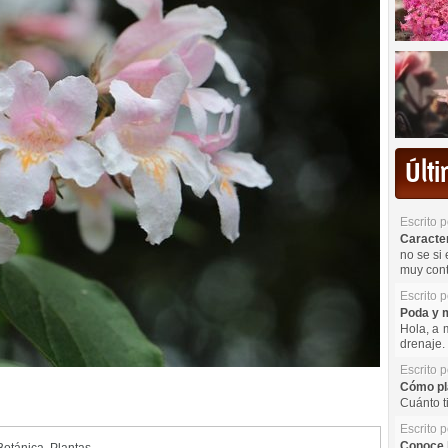
Últ
Escrito 
Caracterí
no se si 
muy cont
Escrito 
Poda y m
Hola, a 
drenaje. 
Escrito 
Cómo pla
Cuánto t
Escrito 
Conoce l