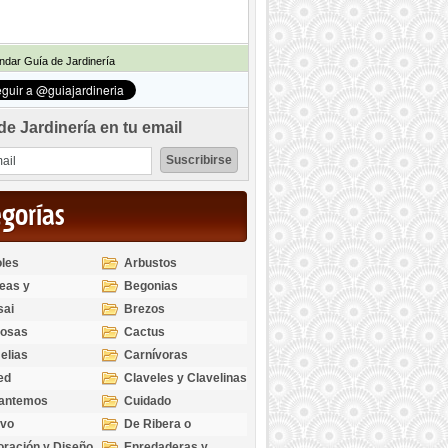
dar Guía de Jardinería
de Jardinería en tu email
egorías
les
Arbustos
eas y
Begonias
odendros
sai
Brezos
bosas
Cactus
elias
Carnívoras
ed
Claveles y Clavelinas
santemos
Cuidado
ivo
De Ribera o
Palustres
ración y Diseño
Enredaderas y