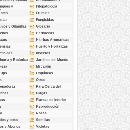
cubresuelos
nques y
Fitopatología
ticas
antes
Frutales
sias
Fungicidas
nios y Gitanillas
Glosario
echos
Herbaceas
scos
Hierbas Aromáticas
ensias
Huerto y Hortalizas
cticidas
Insectos
ineria y Botánica
Jardines del Mundo
ieza
Mi Jardin
 Tips
Orquídeas
s
Otros
genadoras
Para Cerca del
Estanque
ennes
Plagas
tas
Plantas de Interior
a
Reproducción
go
Rosas
dos y otros
Semillas
as
os y Abonos
Violetas