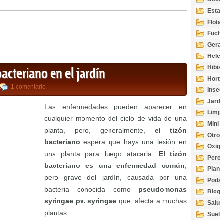
Esta
Acuá
Flot
Fuch
Gera
Hel
Hibi
bacteriano en el jardín
Hort
1 comentario
Inse
Jard
Las enfermedades pueden aparecer en
Limp
cualquier momento del ciclo de vida de una
Mini
planta, pero, generalmente,
el tizón
Otro
bacteriano
espera que haya una lesión en
Oxi
una planta para luego atacarla.
El tizón
Per
bacteriano es una enfermedad común
,
Plan
pero grave del jardín, causada por una
Pod
bacteria conocida como
pseudomonas
Rie
syringae pv. syringae
que, afecta a muchas
Salu
tem
plantas.
Suel