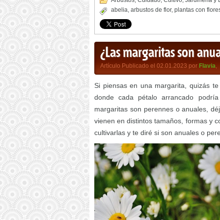
Arbustos
,
Cuidado
,
Cultivo
,
Jardineria y
abelia
,
arbustos de flor
,
plantas con flore
¿Las margaritas son anu
Artículo Publicado el 02.01.2023 por
Flavia
,
Si piensas en una margarita, quizás t
donde cada pétalo arrancado podría 
margaritas son perennes o anuales, dé
vienen en distintos tamaños, formas y c
cultivarlas y te diré si son anuales o pe