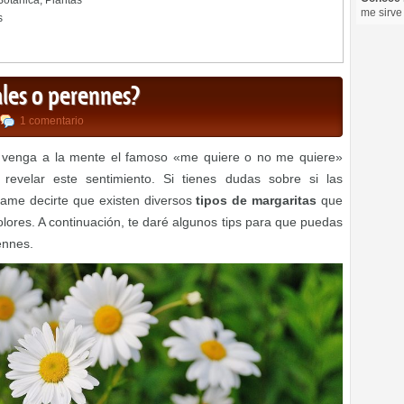
 Botánica
,
Plantas
me sirve
s
ales o perennes?
1 comentario
e venga a la mente el famoso «me quiere o no me quiere»
revelar este sentimiento. Si tienes dudas sobre si las
jame decirte que existen diversos
tipos de margaritas
que
olores. A continuación, te daré algunos tips para que puedas
rennes.