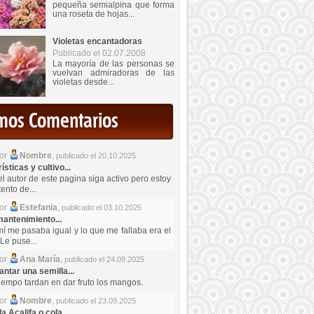
pequeña semialpina que forma
una roseta de hojas...
Violetas encantadoras
Publicado el 02.07.2008
La mayoría de las personas se
vuelvan admiradoras de las
violetas desde...
imos Comentarios
por
Nombre
,
publicado el 20.10.2025
sticas y cultivo...
el autor de este pagina siga activo pero estoy
ento de...
por
Estefania
,
publicado el 03.10.2025
antenimiento...
mí me pasaba igual y lo que me fallaba era el
Le puse...
por
Ana María
,
publicado el 24.09.2025
ntar una semilla...
iempo tardan en dar fruto los mangos.
por
Nombre
,
publicado el 23.09.2025
a Acalifa o cola...