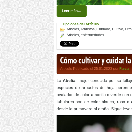
Leer más…
Opciones del Artículo
Arboles
,
Arbustos
,
Cuidado
,
Cultivo
,
Otro
Arboles
,
enfermedades
Cómo cultivar y cuidar la
Artículo Publicado el 25.01.2023 por
Flavia
,
La
Abelia
, mejor conocida por su folla
especies de arbustos de hoja perenne
ovaladas de color amarillo o verde con d
tubulares son de color blanco, rosa o 
desde la primavera al otoño. Sigue ley