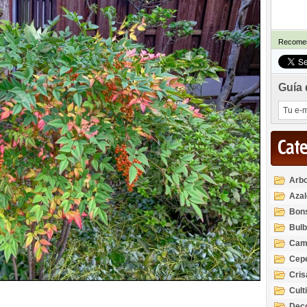
Recomen
Guía 
Cat
Arbo
Azal
Rod
Bon
Bul
Cam
Cep
Cri
Cult
Deco