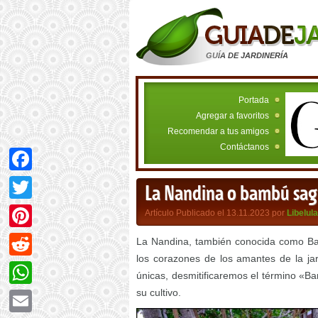
GUÍA DE JARDINERÍA
Portada
Agregar a favoritos
Recomendar a tus amigos
Contáctanos
Facebook
La Nandina o bambú sa
Twitter
Artículo Publicado el 13.11.2023 por
Libelula
Pinterest
La Nandina, también conocida como Ba
los corazones de los amantes de la jard
Reddit
únicas, desmitificaremos el término «
su cultivo.
WhatsApp