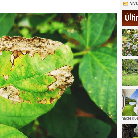
Viva
Últi
hacer que