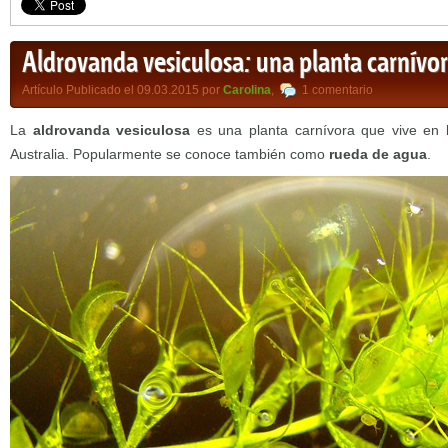
Aldrovanda vesiculosa: una planta carnívor
Artículo Publicado el 09.03.2015 por
Carolina
,
1 comentario
La
aldrovanda vesiculosa
es una planta carnívora que vive en 
Australia. Popularmente se conoce también como
rueda de agua
.