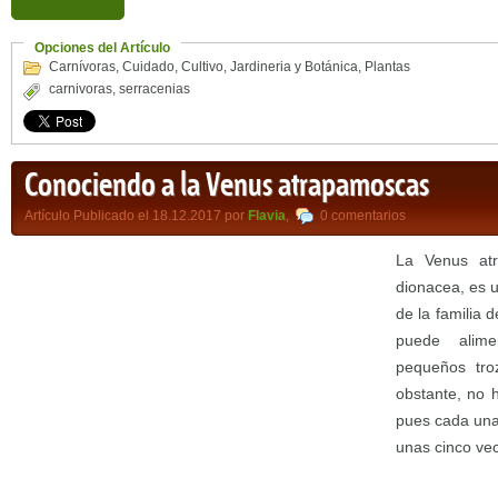
Opciones del Artículo
Carnívoras
,
Cuidado
,
Cultivo
,
Jardineria y Botánica
,
Plantas
carnivoras
,
serracenias
Conociendo a la Venus atrapamoscas
Artículo Publicado el 18.12.2017 por
Flavia
,
0 comentarios
La Venus atr
dionacea, es 
de la familia 
puede alim
pequeños tro
obstante, no 
pues cada una
unas cinco vec