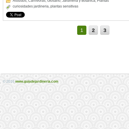
Arbustos
,
Carnívoras
,
Glosario
,
Jardineria y Botánica
,
Plantas
curiosidades jardineria
,
plantas sensitivas
1
2
3
© 2016
www.guiadejardineria.com