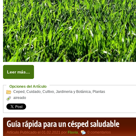
Leer más…
Opciones del Artículo
Ceped
,
Cuidado
,
Cultivo
,
Jardineria y Botánica
,
Plantas
aireado
Guía rápida para un césped saludable
Artículo Publicado el 01.02.2021 por
Flavia
,
0 comentarios