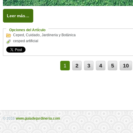
Leer más…
Opciones del Artículo
Ceped
,
Cuidado
,
Jardineria y Botánica
cesped artificial
1
2
3
4
5
10
© 2016
www.guiadejardineria.com