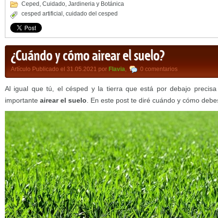
Ceped
,
Cuidado
,
Jardineria y Botánica
cesped artificial
,
cuidado del cesped
¿Cuándo y cómo airear el suelo?
Artículo Publicado el 31.05.2021 por
Flavia
,
0 comentarios
Al igual que tú, el césped y la tierra que está por debajo precisa
importante
airear el suelo
. En este post te diré cuándo y cómo debe