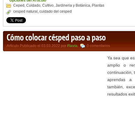
Opciones del Artículo
Ceped
,
Cuidado
,
Cultivo
,
Jardineria y Botánica
,
Plantas
cesped natural
,
cuidado del cesped
Cómo colocar césped paso a paso
Artículo Publicado el 03.03.2022 por
Flavia
,
0 comentarios
Ya sea que es
amplio o re
continuación, 
aprendas 
también, exce
resultados exi