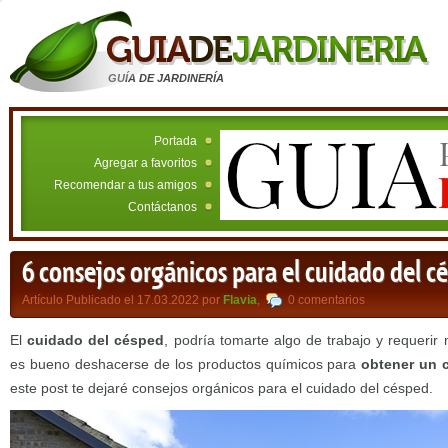
GUÍA DE JARDINERÍA
Portada
Agregar a favoritos
Recomendar a tus amigos
Contáctanos
6 consejos orgánicos para el cuidado del c
Artículo Publicado el 17.03.2022 por
Flavia
,
0 comentarios
El
cuidado del césped
, podría tomarte algo de trabajo y requeri
es bueno deshacerse de los productos químicos para
obtener un 
este post te dejaré consejos orgánicos para el cuidado del césped.