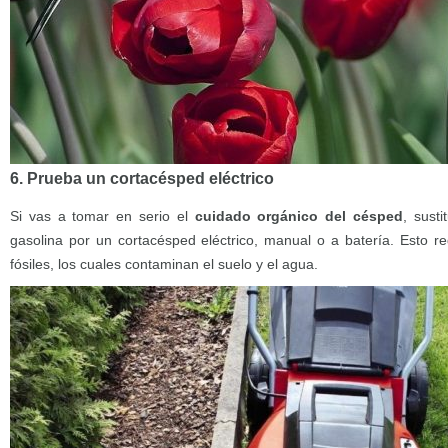
6. Prueba un cortacésped eléctrico
Si vas a tomar en serio el
cuidado orgánico del césped
, sust
gasolina por un cortacésped eléctrico, manual o a batería. Esto re
fósiles, los cuales contaminan el suelo y el agua.