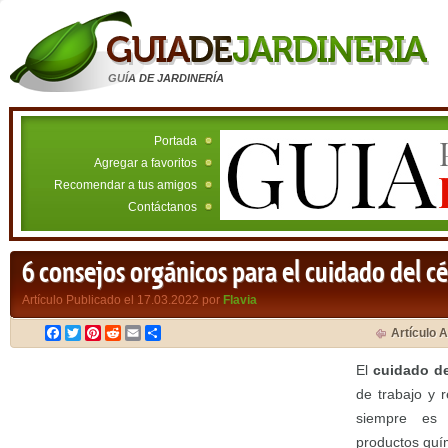
GUÍA DE JARDINERÍA
Portada
Agregar a favoritos
Recomendar a tus amigos
Contáctanos
6 consejos orgánicos para el cuidado del c
Artículo Publicado el 17.03.2022 por
Flavia
Facebook
Twitter
Pinterest
Reddit
Email
Compartir
Artículo A
El
cuidado d
de trabajo y 
siempre es
productos quí