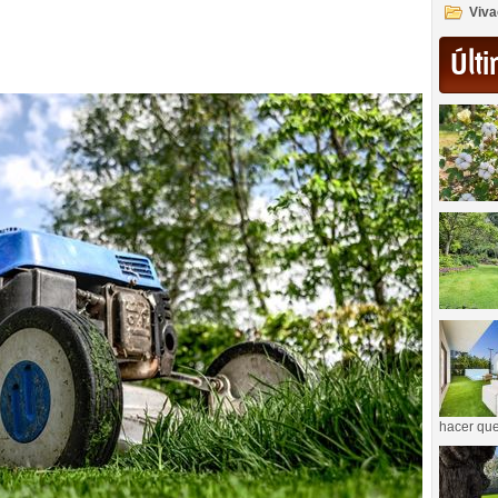
Viva
Últi
hacer que