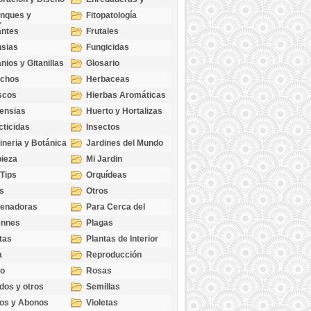
cubresuelos
nques y
Fitopatología
ticas
antes
Frutales
sias
Fungicidas
nios y Gitanillas
Glosario
echos
Herbaceas
scos
Hierbas Aromáticas
ensias
Huerto y Hortalizas
cticidas
Insectos
ineria y Botánica
Jardines del Mundo
ieza
Mi Jardin
 Tips
Orquídeas
s
Otros
genadoras
Para Cerca del
Estanque
ennes
Plagas
tas
Plantas de Interior
a
Reproducción
go
Rosas
dos y otros
Semillas
as
os y Abonos
Violetas