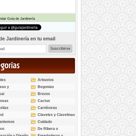
dar Guía de Jardinería
de Jardinería en tu email
egorías
les
Arbustos
eas y
Begonias
odendros
sai
Brezos
bosas
Cactus
elias
Carnívoras
ed
Claveles y Clavelinas
santemos
Cuidado
ivo
De Ribera o
Palustres
ración y Diseño
Enredaderas y