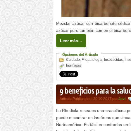
Mezclar azúcar con bicarbonato sódico 
azúcar pero también comen el bicarbona
Leer más…
Opciones del Artículo
Cuidado
,
Fitopatología
,
Insecticidas
,
Ins
hormigas
9 beneficios para la salu
Artículo Publicado el 20.10.2017 por
Javi
,
La Rhodiola rosea es una crasulácea per
puede encontrar en las áreas que circun
Norteamérica. Es fácil encontrarlas en 