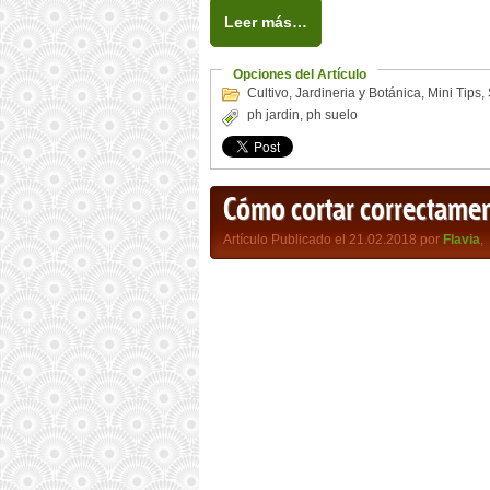
Leer más…
Opciones del Artículo
Cultivo
,
Jardineria y Botánica
,
Mini Tips
,
ph jardin
,
ph suelo
Cómo cortar correctamen
Artículo Publicado el 21.02.2018 por
Flavia
,