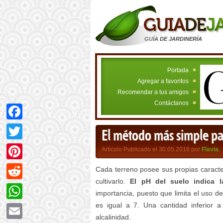
GUÍA DE JARDINERÍA
Portada
Agregar a favoritos
Recomendar a tus amigos
Contáctanos
Facebook
El método más simple pa
Twitter
Artículo Publicado el 30.05.2018 por
Flavia
,
Pinterest
Cada terreno posee sus propias caracter
cultivarlo.
El pH del suelo indica l
Reddit
importancia, puesto que limita el uso d
es igual a 7. Una cantidad inferior a
WhatsApp
alcalinidad.