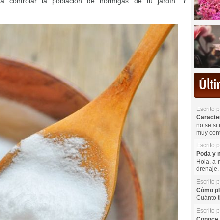
a controlar la población de hormigas de tu jardín. Y
Últ
Escrito 
Caracterí
no se si 
muy cont
Escrito 
Poda y m
Hola, a 
drenaje. 
Escrito 
Cómo pla
Cuánto t
Escrito 
Conoce l