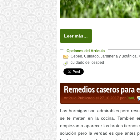
Leer más…
Opciones del Artículo
Ceped
,
Cuidado
,
Jardineria y Botánica
,
cuidado del cesped
Remedios caseros para el
Artículo Publicado el 27.10.2017 por
Javi
,
Las hormigas son admirables pero resu
se te meten en la cocina. También e
empiezan a aparecer los brotes tiernos 
solución pero la verdad es que antes 