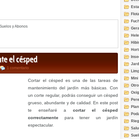
Esta
Acuá
Flot
Fuch
Suelos y Abonos
Gera
Hel
Hibi
Hort
Inse
te el césped
Jard
1 comentario
Limp
Mini
Cortar el césped es una de las tareas de
Otro
mantenimiento del jardín más básicas. Con
Oxi
un corte regular, podrás conseguir un césped
Per
grueso, abundante y de calidad. En este post
Plan
te enseñaré a
cortar el césped
Pod
correctamente
para tener un jardín
Rie
espectacular.
Salu
tem
Suel