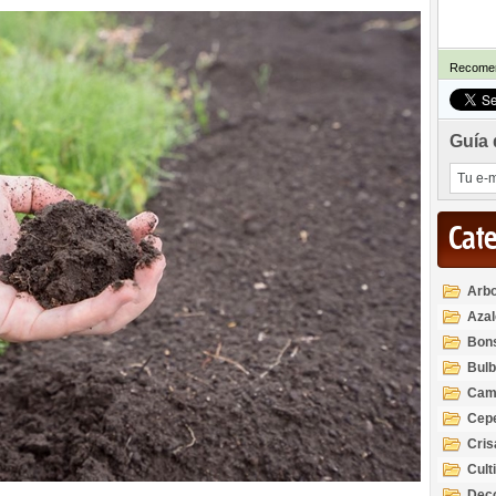
Recomen
Guía 
Cat
Arbo
Azal
Rod
Bon
Bul
Cam
Cep
Cri
Cult
Deco