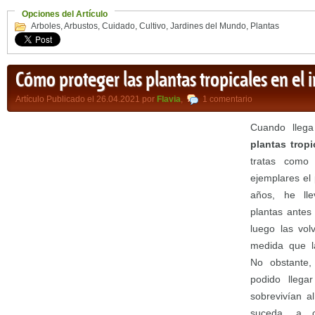
Opciones del Artículo
Arboles
,
Arbustos
,
Cuidado
,
Cultivo
,
Jardines del Mundo
,
Plantas
Cómo proteger las plantas tropicales en el 
Artículo Publicado el 26.04.2021 por
Flavia
,
1 comentario
Cuando llega
plantas tropi
tratas como
ejemplares el
años, he lle
plantas antes
luego las vol
medida que l
No obstante,
podido llegar
sobrevivían a
suceda, a c