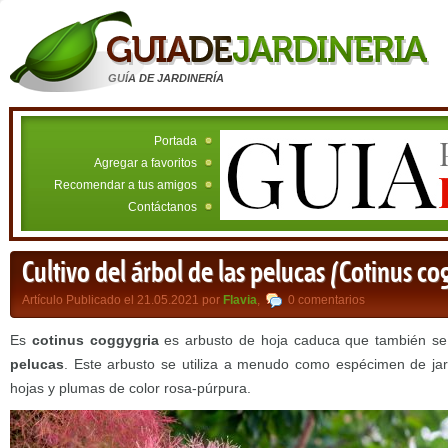
GUÍA DE JARDINERÍA
Portada
Agregar a favoritos
Recomendar a tus amigos
Contáctanos
Cultivo del árbol de las pelucas (Cotinus co
Artículo Publicado el 21.05.2021 por
Flavia
,
0 comentarios
Es
cotinus coggygria
es arbusto de hoja caduca que también s
pelucas
. Este arbusto se utiliza a menudo como espécimen de jar
hojas y plumas de color rosa-púrpura.