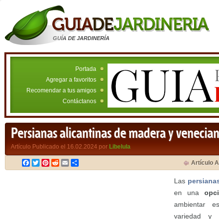
GUÍA DE JARDINERÍA
Portada
Agregar a favoritos
Recomendar a tus amigos
Contáctanos
Persianas alicantinas de madera y venecia
Artículo Publicado el 16.02.2024 por
Libelula
Facebook
Twitter
Pinterest
Reddit
Email
Compartir
Artículo A
Las
persiana
en una
opc
ambientar esp
variedad y 