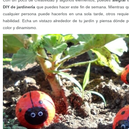
Con un poco de creatividad y algunos elementos, puedes
alegrar 
DIY de jardinería
que puedes hacer este fin de semana. Mientras q
cualquier persona puede hacerlos en una sola tarde, otros requ
habilidad. Echa un vistazo alrededor de tu jardín y piensa dónde p
color y dinamismo.