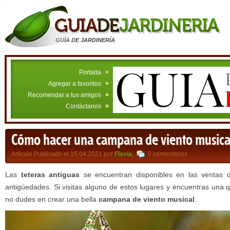
GUÍA DE JARDINERÍA
Portada
Agregar a favoritos
Recomendar a tus amigos
Contáctanos
Cómo hacer una campana de viento musica
Artículo Publicado el 15.04.2021 por
Flavia
,
0 comentarios
Las
teteras antiguas
se encuentran disponibles en las ventas d
antigüedades. Si visitas alguno de estos lugares y encuentras una 
no dudes en crear una bella
campana de viento musical
.