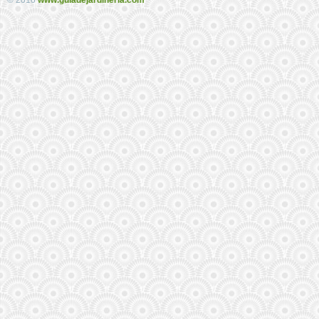
© 2016
www.guiadejardineria.com