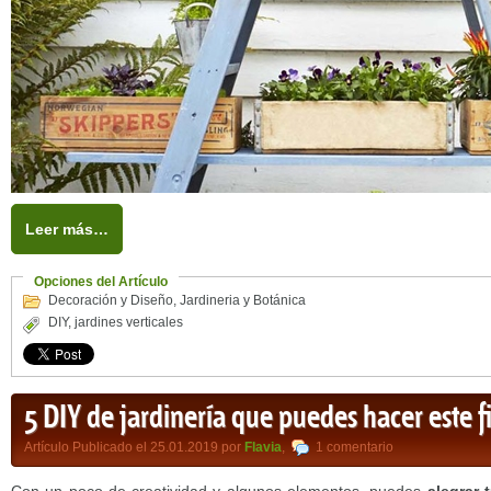
Leer más…
Opciones del Artículo
Decoración y Diseño
,
Jardineria y Botánica
DIY
,
jardines verticales
5 DIY de jardinería que puedes hacer este 
Artículo Publicado el 25.01.2019 por
Flavia
,
1 comentario