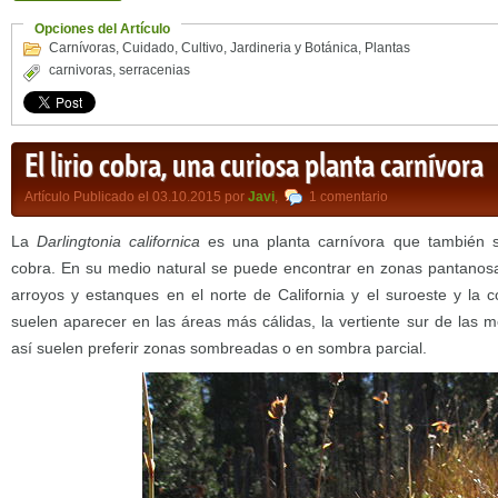
Opciones del Artículo
Carnívoras
,
Cuidado
,
Cultivo
,
Jardineria y Botánica
,
Plantas
carnivoras
,
serracenias
El lirio cobra, una curiosa planta carnívora
Artículo Publicado el 03.10.2015 por
Javi
,
1 comentario
La
Darlingtonia
californica
es una planta carnívora que también s
cobra. En su medio natural se puede encontrar en zonas pantanosa
arroyos y estanques en el norte de California y el suroeste y la 
suelen aparecer en las áreas más cálidas, la vertiente sur de las 
así suelen preferir zonas sombreadas o en sombra parcial.