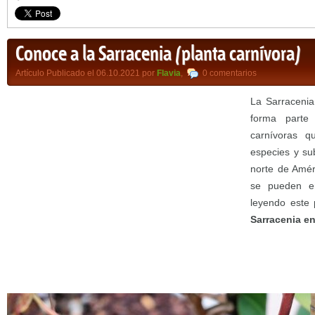
Conoce a la Sarracenia (planta carnívora)
Artículo Publicado el 06.10.2021 por
Flavia
,
0 comentarios
La Sarracenia
forma parte
carnívoras q
especies y su
norte de Amér
se pueden en
leyendo este
Sarracenia en