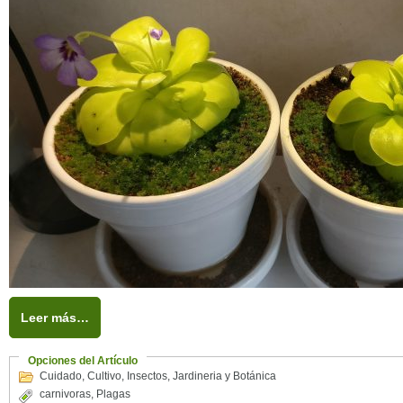
Leer más…
Opciones del Artículo
Cuidado
,
Cultivo
,
Insectos
,
Jardineria y Botánica
carnivoras
,
Plagas