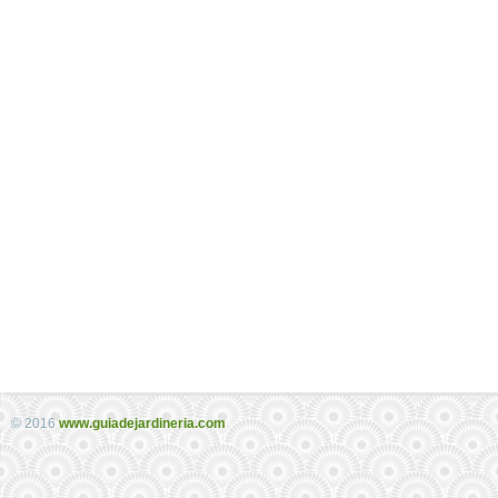
© 2016
www.guiadejardineria.com