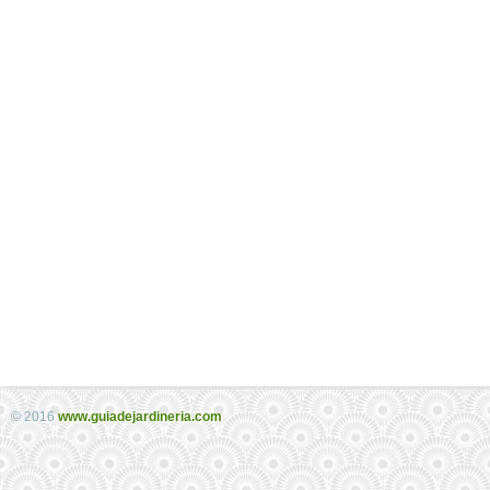
© 2016
www.guiadejardineria.com