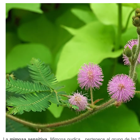
La
mimosa sensitiva
,
Mimosa pudica
, pertenece al grupo de las 