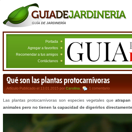
GUÍA DE JARDINERÍA
Portada
Agregar a favoritos
Recomendar a tus amigos
Contáctanos
Qué son las plantas protocarnívoras
Artículo Publicado el 13.01.2015 por
Carolina
,
1 comentario
Las plantas protocarnívoras son especies vegetales que
atrapan
animales pero no tienen la capacidad de digerirlos directament