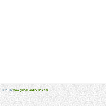
© 2016
www.guiadejardineria.com