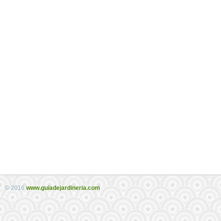
© 2016
www.guiadejardineria.com