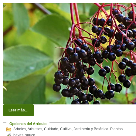
Leer más…
Opciones del Artículo
Arboles
,
Arbustos
,
Cuidado
,
Cultivo
,
Jardineria y Botánica
,
Plantas
bayas
,
sauco