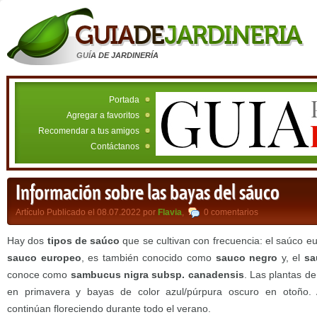
GUÍA DE JARDINERÍA
Portada
Agregar a favoritos
Recomendar a tus amigos
Contáctanos
Información sobre las bayas del sáuco
Artículo Publicado el 08.07.2022 por
Flavia
,
0 comentarios
Hay dos
tipos de saúco
que se cultivan con frecuencia: el saúco e
sauco europeo
, es también conocido como
sauco negro
y, el
sa
conoce como
sambucus nigra subsp. canadensis
. Las plantas d
en primavera y bayas de color azul/púrpura oscuro en otoño.
continúan floreciendo durante todo el verano.