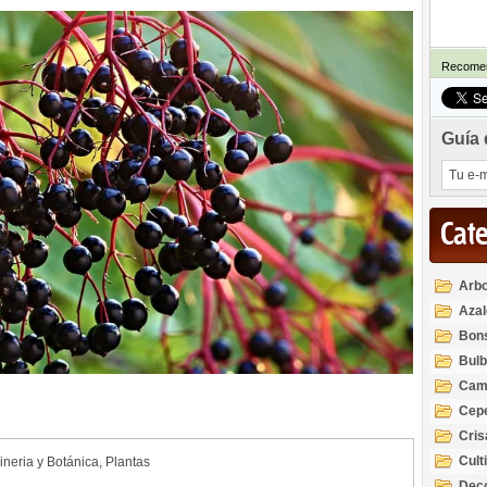
Recomen
Guía 
Cat
Arbo
Azal
Rod
Bon
Bul
Cam
Cep
Cri
Cult
ineria y Botánica
,
Plantas
Deco