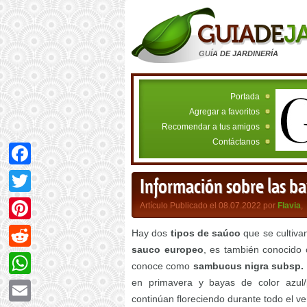
GUÍA DE JARDINERÍA
Portada
Agregar a favoritos
Recomendar a tus amigos
Contáctanos
Facebook
Información sobre las ba
Twitter
Artículo Publicado el 08.07.2022 por
Flavia
,
Pinterest
Hay dos
tipos de saúco
que se cultiva
sauco europeo
, es también conocid
Reddit
conoce como
sambucus nigra subsp.
en primavera y bayas de color azul/
WhatsApp
continúan floreciendo durante todo el ve