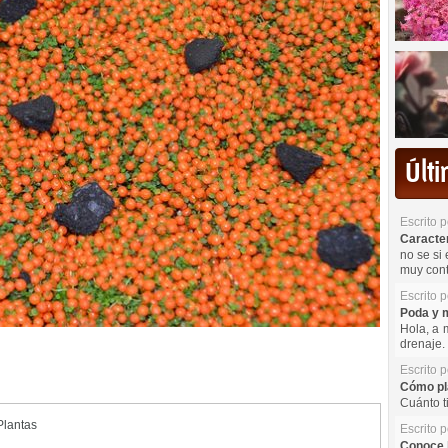
Últ
Escrito 
Caracterí
no se si 
muy cont
Escrito 
Poda y m
Hola, a 
drenaje. 
Escrito 
Cómo pla
Cuánto t
Plantas
Escrito 
Conoce l