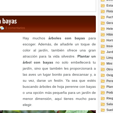
Esta
Acuá
Flot
Fuch
n bayas
Gera
0 comentarios
Hel
Hibi
Hay muchos
árboles con bayas
para
Hort
escoger. Además, de añadirle un toque de
Inse
color al jardín, también ofrece una gran
Jard
atracción para la vida silvestre.
Plantar un
Limp
árbol con bayas
no solo embellecerá tu
Mini
jardín, sino que también les proporcionará a
Otro
las aves un lugar bonito para descansar y, a
Oxi
su vez, darse un festín. Ya sea que estés
Per
buscando árboles de hoja perenne con bayas
Plan
o una opción más pequeña para un jardín de
Pod
menor dimensión, aquí tienes mucho para
Rie
Salu
elegir.
tem
Suel