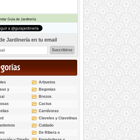
dar Guía de Jardinería
de Jardinería en tu email
egorías
les
Arbustos
eas y
Begonias
odendros
sai
Brezos
bosas
Cactus
elias
Carnívoras
ed
Claveles y Clavelinas
santemos
Cuidado
ivo
De Ribera o
Palustres
ración y Diseño
Enredaderas y