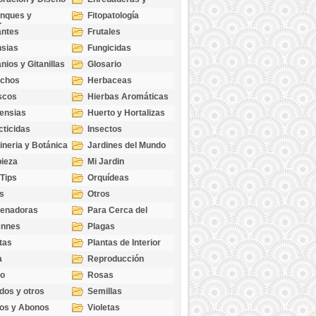
cubresuelos
nques y
Fitopatología
ticas
antes
Frutales
sias
Fungicidas
nios y Gitanillas
Glosario
echos
Herbaceas
scos
Hierbas Aromáticas
ensias
Huerto y Hortalizas
cticidas
Insectos
ineria y Botánica
Jardines del Mundo
ieza
Mi Jardin
 Tips
Orquídeas
s
Otros
genadoras
Para Cerca del
Estanque
ennes
Plagas
tas
Plantas de Interior
a
Reproducción
go
Rosas
dos y otros
Semillas
as
os y Abonos
Violetas