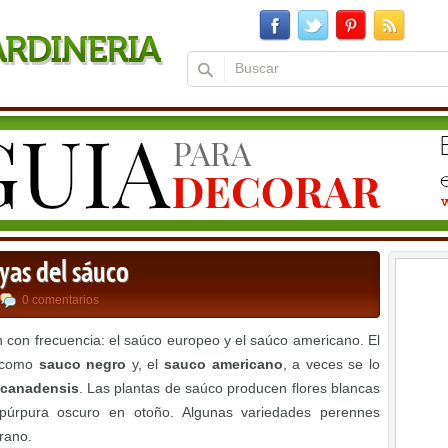
yas del sáuco
0 comentarios
n con frecuencia: el saúco europeo y el saúco americano. El
o como
sauco negro
y, el
sauco americano
, a veces se lo
 canadensis
. Las plantas de saúco producen flores blancas
púrpura oscuro en otoño. Algunas variedades perennes
rano.