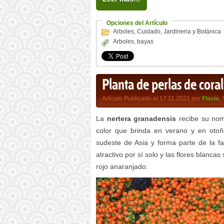
Opciones del Artículo
Arboles
,
Cuidado
,
Jardineria y Botánica
Arboles
,
bayas
Planta de perlas de cora
Artículo Publicado el 17.11.2021 por
Flavia
,
La
nertera granadensis
recibe su no
color que brinda en verano y en otoñ
sudeste de Asia y forma parte de la fam
atractivo por sí solo y las flores blanca
rojo anaranjado.