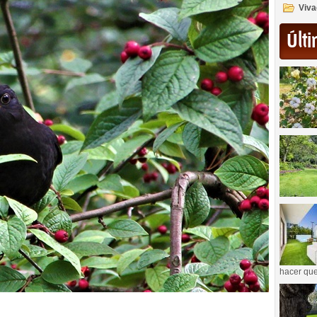
Viva
Últi
hacer que