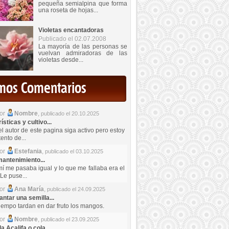
pequeña semialpina que forma
una roseta de hojas...
Violetas encantadoras
Publicado el 02.07.2008
La mayoría de las personas se
vuelvan admiradoras de las
violetas desde...
imos Comentarios
por
Nombre
,
publicado el 20.10.2025
sticas y cultivo...
el autor de este pagina siga activo pero estoy
ento de...
por
Estefania
,
publicado el 03.10.2025
antenimiento...
mí me pasaba igual y lo que me fallaba era el
Le puse...
por
Ana María
,
publicado el 24.09.2025
ntar una semilla...
iempo tardan en dar fruto los mangos.
por
Nombre
,
publicado el 23.09.2025
a Acalifa o cola...