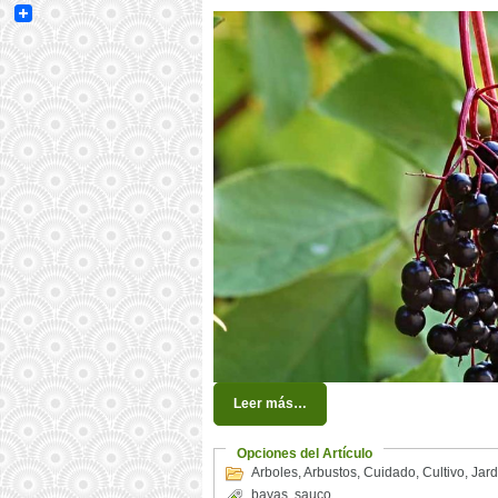
Email
Leer más…
Opciones del Artículo
Arboles
,
Arbustos
,
Cuidado
,
Cultivo
,
Jard
bayas
,
sauco