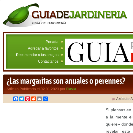
GUÍA DE JARDINERÍA
Portada
Agregar a favoritos
Recomendar a tus amigos
Contáctanos
¿Las margaritas son anuales o perennes?
Artículo Publicado el 02.01.2023 por
Flavia
Facebook
Twitter
Pinterest
Reddit
Email
Compartir
Artículo A
Si piensas en
a la mente e
quiere» donde
revelar este 