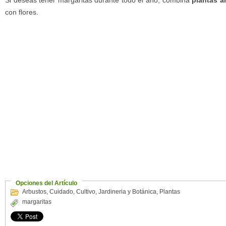
Si deseas tener margaritas durante todo el año, combina
plantas a
con flores.
Opciones del Artículo
Arbustos
,
Cuidado
,
Cultivo
,
Jardineria y Botánica
,
Plantas
margaritas