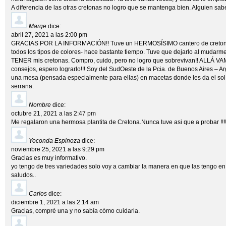
A diferencia de las otras cretonas no logro que se mantenga bien. Alguien sa
Marge
dice:
abril 27, 2021 a las 2:00 pm
GRACIAS POR LA INFORMACIÓN!! Tuve un HERMOSÍSIMO cantero de creton
todos los tipos de colores- hace bastante tiempo. Tuve que dejarlo al mudar
TENER mis cretonas. Compro, cuido, pero no logro que sobrevivan!! ALLÁ V
consejos, espero lograrlo!!! Soy del SudOeste de la Pcia. de Buenos Aires – Arg
una mesa (pensada especialmente para ellas) en macetas donde les da el 
serrana.
Nombre
dice:
octubre 21, 2021 a las 2:47 pm
Me regalaron una hermosa plantita de Cretona.Nunca tuve asi que a probar !!!!
Yoconda Espinoza
dice:
noviembre 25, 2021 a las 9:29 pm
Gracias es muy informativo.
yo tengo de tres variedades solo voy a cambiar la manera en que las tengo en
saludos..
Carlos
dice:
diciembre 1, 2021 a las 2:14 am
Gracias, compré una y no sabía cómo cuidarla.