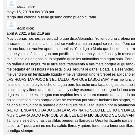
Maria.
dice:
mayo 16, 2019 a las 8:38 pm
tengo una cretona. y tiene gusano como puedo curarla.
edith
dice:
abril 9, 2021 a las 2:19 am
Muy buenas noches, es verdad lo que dice Alejandra. Yo tengo una cretona 
si cuando uno la coloca en el sol se vuelve como un papel se ve triste. Pero 
en una hora se vuelve aponerse bonitas. Y le digo a María que busque un tar
lo que yo hice échele agua una pastillita de aspirina y en el frasco y lo rosea en
mini pincel o una gasa o un algodón quite los animalitos con agua sola. Pero 
no dañarla las hojas. Yo le hice este tratamiento a mis mata porque el gusano
me pegaba en las hojas y en el tallo. Así lequita le gane la batalla a ese vicho. 
me vendiera un fertilizante líquido y me vendieron uno fertirepel es aplicarlo 
LAS HOJAS TAMPOCO EN EL TALLO, POR QUE LASQUEMA). A mí me funciono.
mismo un esqueje y lo echo en agua pero les echo una tapa de gaseosa que 
crecido hay y tiene una raíz bastante y estoy esperando que llegue la luna cr
digo esto lo que es de agua con aspirina les sirve para cuando uno la poda par
no se estresan tanto porque ellas se estresan por varios factores las plagas, 
calor o el frio, o por la podada o por el quite de su esquejes o por la plantaci
(PERO TENGAN CUIDADO CON LA ASPIRINA YO SOLO LE ECHO UN DIA E
MUY CEPARADADO POR QUE SI SE LES ECHA MU SEGUIDO SE QUEMAN L
También les echo unas pastillitas pequeñas llamadas Urea fertilizante para el 
la tierra. Y pues a mí no me ha salido flores y quiero tener para tener semillas
bendiga siempre