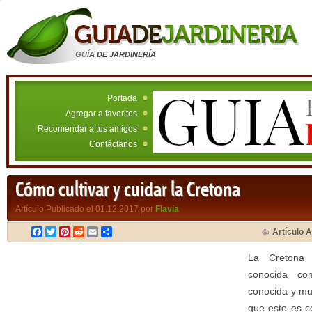
GUÍA DE JARDINERÍA
Portada
Agregar a favoritos
Recomendar a tus amigos
Contáctanos
Cómo cultivar y cuidar la Cretona
Artículo Publicado el 01.12.2017 por
Flavia
Facebook
Twitter
Pinterest
Reddit
Email
Compartir
Artículo A
La Cretona 
conocida co
conocida y muy
que este es co