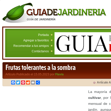
GUÍA DE JARDINERÍA
Portada
Agregar a favoritos
Recomendar a tus amigos
Contáctanos
Frutas tolerantes a la sombra
Artículo Publicado el 15.05.2023 por
Flavia
Facebook
Twitter
Pinterest
Reddit
Email
Compartir
Artículo A
La mayoría
cultivar
, por 
mensual de co
jardín, aunq