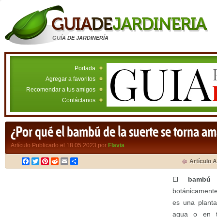
GUÍA DE JARDINERÍA
Portada
Agregar a favoritos
Recomendar a tus amigos
Contáctanos
¿Por qué el bambú de la suerte se torna am
Artículo Publicado el 18.05.2023 por
Flavia
Facebook
Twitter
Pinterest
Reddit
Email
Compartir
Artículo A
El
bambú 
botánicamen
es una planta
agua o en ti