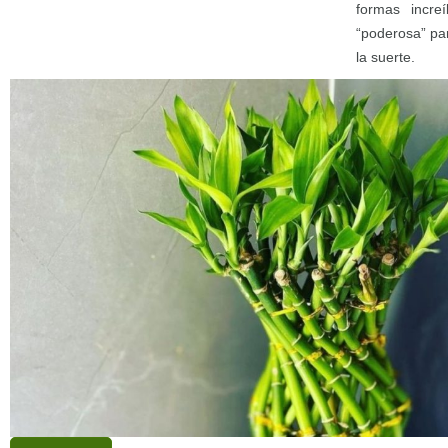
formas incre
“poderosa” par
la suerte.