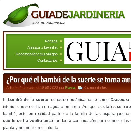
GUÍA DE JARDINERÍA
Portada
Agregar a favoritos
Recomendar a tus amigos
Contáctanos
¿Por qué el bambú de la suerte se torna am
Artículo Publicado el 18.05.2023 por
Flavia
,
0 comentarios
El
bambú de la suerte
, conocido botánicamente como
Dracaena 
interior que se cultiva en agua o en tierra. Aunque sus tallos se pa
bambú, este en realidad parte de la familia de las asparagaceae.
suerte se ha vuelto amarillo
, lee a continuación para conocer las 
planta y no morir en el intento.