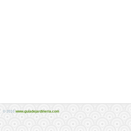
© 2016
www.guiadejardineria.com