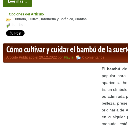
Leer más…
Opciones del Artículo
Cuidado
,
Cultivo
,
Jardineria y Botánica
,
Plantas
bambu
Cómo cultivar y cuidar el bambú de la suert
Artículo Publicado el 29.12.2022 por
Flavia
,
0 comentarios
El
bambú de 
popular para 
apariencia h
Es un símbolo
es admirada po
belleza, prese
originaria de 
en cualquier 
menudo están