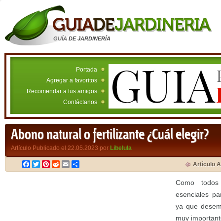
GUÍA DE JARDINERÍA
Portada
Agregar a favoritos
Recomendar a tus amigos
Contáctanos
Abono natural o fertilizante ¿Cuál elegir?
Artículo Publicado el 22.05.2023 por
Libelula
Facebook
Twitter
Pinterest
Reddit
Email
Compartir
Artículo A
Como todos 
esenciales pa
ya que desem
muy important