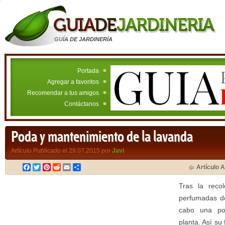
GUÍA DE JARDINERÍA
Portada
Agregar a favoritos
Recomendar a tus amigos
Contáctanos
Poda y mantenimiento de la lavanda
Artículo Publicado el 29.07.2015 por
Javi
Facebook
Twitter
Pinterest
Reddit
Email
Compartir
Artículo A
Tras la recol
perfumadas de
cabo una po
planta. Así s