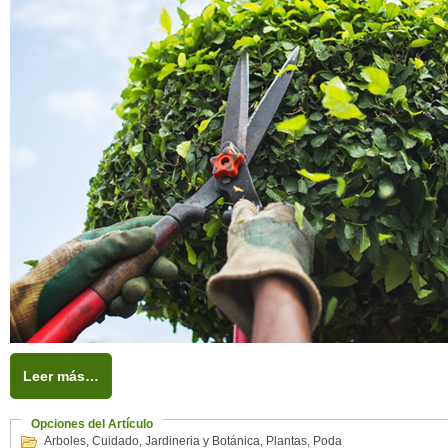
Leer más…
Opciones del Artículo
Arboles
,
Cuidado
,
Jardineria y Botánica
,
Plantas
,
Poda