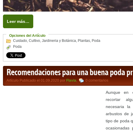
Leer más…
Opciones del Artículo
Cuidado
,
Cultivo
,
Jardineria y Botánica
,
Plantas
,
Poda
Poda
Recomendaciones para una buena poda pr
Artículo Publicado el 01.09.2020 por
Flavia
,
0 comentarios
Aunque en o
recortar al
necesaria la
arbustos de j
tipo de poda q
ocasionadas 