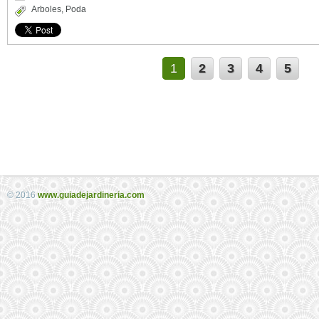
Arboles
,
Poda
1
2
3
4
5
© 2016
www.guiadejardineria.com