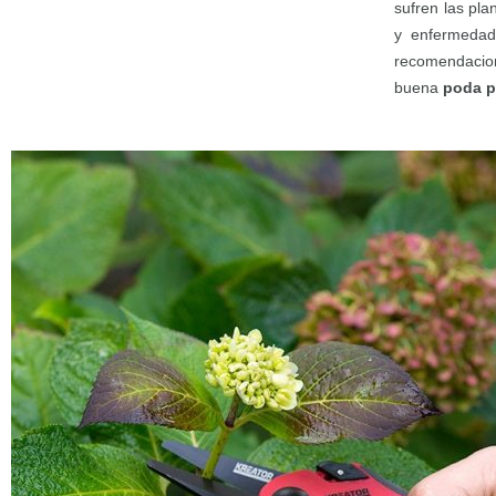
sufren las pl
y enfermedade
recomendacion
buena
poda p