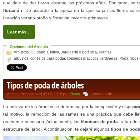
que deje de dar flores durante los próximos años. Por tanto, se
floración
. De acuerdo a la época en la que surjan las flores se d
floración verano-otoño y floración invierno-primavera.
Leer más…
Opciones del Artículo
Arbustos
,
Cuidado
,
Cultivo
,
Jardineria y Botánica
,
Plantas
arbustos
,
consejos para podar
,
consejos practicos
,
jardineras
,
Poda
,
tipos
Tipos de poda de árboles
Artículo Publicado el 07.06.2018 por
Flavia
,
1 comentario
La belleza de los árboles se determina por la complexión y disposic
tal motivo, la remoción de las ramas es una práctica que debe ll
realmente necesario. Actualmente, las
técnicas de poda
tratan de i
estructura del árbol. A continuación, te dejaré algunos
tipos de poda