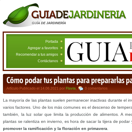
GUÍA DE JARDINERÍA
Portada
Agregar a favoritos
Recomendar a tus amigos
Contáctanos
Cómo podar tus plantas para prepararlas p
Artículo Publicado el 14.06.2021 por
Flavia
,
0 comentarios
La mayoría de las plantas suelen permanecer inactivas durante el inv
varios factores. Uno de los más comunes es el descenso de temper
también, la luz solar que limita la producción de alimentos. A me
plantas se ralentiza en invierno, es hora de sacar la tijera de podar
promover la ramificación y la floración en primavera
.