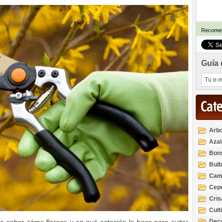
Recomen
Guía 
Cat
Arbo
Azal
Rod
Bon
Bul
Cam
Cep
Cri
Cult
Deco