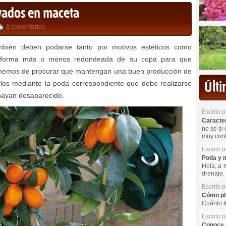
tivados en maceta
3 comentarios
ambién deben podarse tanto por motivos estéticos como
 forma más o menos redondeada de su copa para que
 hemos de procurar que mantengan una buen producción de
rlos mediante la poda correspondiente que debe realizarse
Últ
 hayan desaparecido.
Escrito 
Caracterí
no se si 
muy cont
Escrito 
Poda y m
Hola, a 
drenaje. 
Escrito 
Cómo pla
Cuánto t
Escrito 
Conoce l