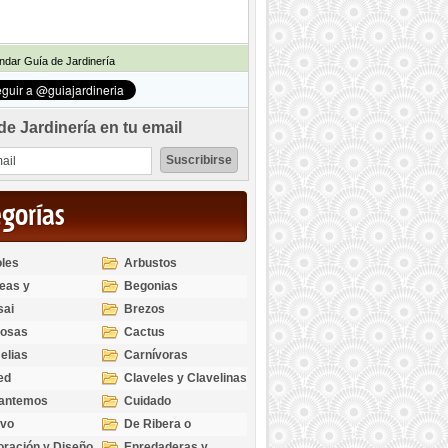
dar Guía de Jardinería
de Jardinería en tu email
egorías
les
Arbustos
eas y
Begonias
odendros
sai
Brezos
bosas
Cactus
elias
Carnívoras
ed
Claveles y Clavelinas
santemos
Cuidado
ivo
De Ribera o
Palustres
ración y Diseño
Enredaderas y