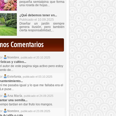
pequeña semialpina que forma
una roseta de hojas...
¿Qué debemos tener en...
Publicado el 10.09.2025
Diseñar un jardín siempre
genera ilusión, pero también
cierta responsabilidad,...
imos Comentarios
por
Nombre
,
publicado el 20.10.2025
sticas y cultivo...
el autor de este pagina siga activo pero estoy
ento de...
por
Estefania
,
publicado el 03.10.2025
antenimiento...
mí me pasaba igual y lo que me fallaba era el
Le puse...
por
Ana María
,
publicado el 24.09.2025
ntar una semilla...
iempo tardan en dar fruto los mangos.
por
Nombre
,
publicado el 23.09.2025
a Acalifa o cola...