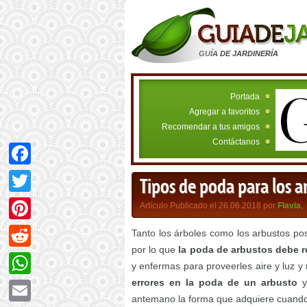
GUÍA DE JARDINERÍA
Portada
Agregar a favoritos
Recomendar a tus amigos
Contáctanos
Facebook
Tipos de poda para los a
Twitter
Artículo Publicado el 26.06.2018 por
Flavia
,
Pinterest
Tanto los árboles como los arbustos po
por lo que
la poda de arbustos debe r
Reddit
y enfermas para proveerles aire y luz y m
errores en la poda de un arbusto
y 
WhatsApp
antemano la forma que adquiere cuando