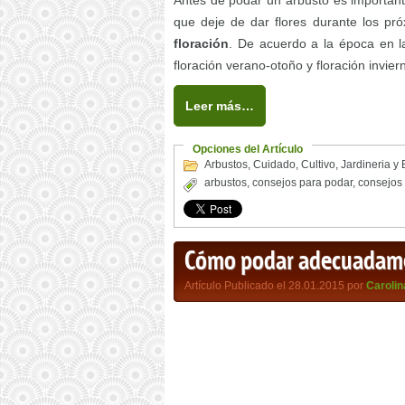
Antes de podar un arbusto es important
que deje de dar flores durante los pr
floración
. De acuerdo a la época en la
floración verano-otoño y floración invie
Leer más…
Opciones del Artículo
Arbustos
,
Cuidado
,
Cultivo
,
Jardineria y
arbustos
,
consejos para podar
,
consejos 
Cómo podar adecuadame
Artículo Publicado el 28.01.2015 por
Carolin