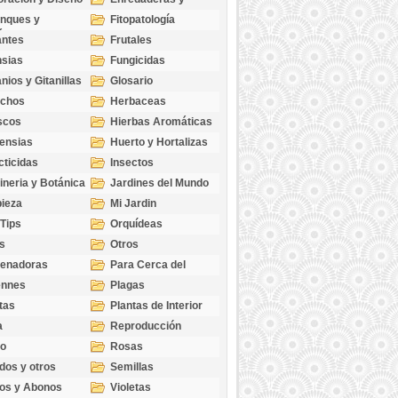
cubresuelos
nques y
Fitopatología
ticas
antes
Frutales
sias
Fungicidas
nios y Gitanillas
Glosario
echos
Herbaceas
scos
Hierbas Aromáticas
ensias
Huerto y Hortalizas
cticidas
Insectos
ineria y Botánica
Jardines del Mundo
ieza
Mi Jardin
 Tips
Orquídeas
s
Otros
genadoras
Para Cerca del
Estanque
ennes
Plagas
tas
Plantas de Interior
a
Reproducción
go
Rosas
dos y otros
Semillas
as
os y Abonos
Violetas