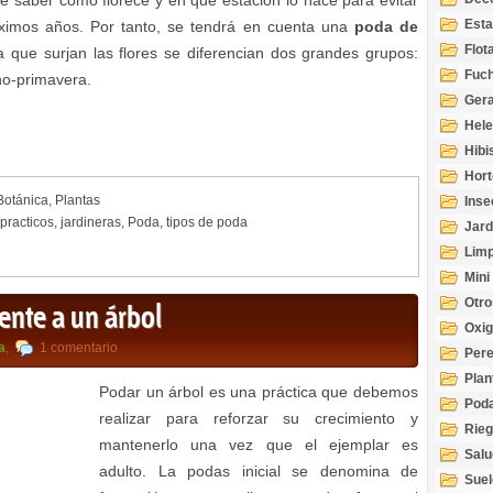
e saber cómo florece y en qué estación lo hace para evitar
Esta
óximos años. Por tanto, se tendrá en cuenta una
poda de
Acuá
Flot
 que surjan las flores se diferencian dos grandes grupos:
Fuch
rno-primavera.
Gera
Hel
Hibi
Hort
 Botánica
,
Plantas
Inse
practicos
,
jardineras
,
Poda
,
tipos de poda
Jard
Limp
Mini
Otro
nte a un árbol
Oxi
a
,
1 comentario
Per
Plan
Podar un árbol es una práctica que debemos
Pod
realizar para reforzar su crecimiento y
Rie
mantenerlo una vez que el ejemplar es
Salu
adulto. La podas inicial se denomina de
tem
Suel