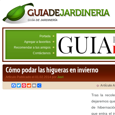
GUÍA DE JARDINERÍA
Portada
Agregar a favoritos
Recomendar a tus amigos
Contáctanos
Cómo podar las higueras en invierno
Artículo Publicado el 01.02.2014 por
Javi
Facebook
Twitter
Pinterest
Reddit
Email
Compartir
Artículo A
Tras la recol
dejaremos que
de hibernaci
que entra el i