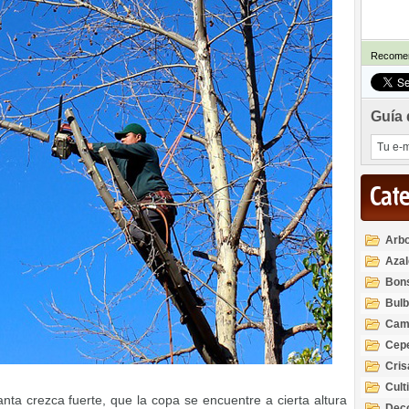
Recomen
Guía 
Cat
Arbo
Azal
Rod
Bon
Bul
Cam
Cep
Cri
Cult
nta crezca fuerte, que la copa se encuentre a cierta altura
Deco