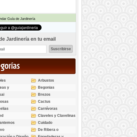
dar Guía de Jardinería
de Jardinería en tu email
egorías
les
Arbustos
eas y
Begonias
odendros
sai
Brezos
bosas
Cactus
elias
Carnívoras
ed
Claveles y Clavelinas
santemos
Cuidado
ivo
De Ribera o
Palustres
ración y Diseño
Enredaderas y