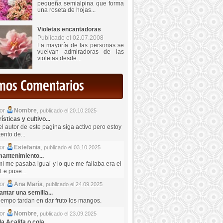
pequeña semialpina que forma
una roseta de hojas...
Violetas encantadoras
Publicado el 02.07.2008
La mayoría de las personas se
vuelvan admiradoras de las
violetas desde...
imos Comentarios
por
Nombre
,
publicado el 20.10.2025
sticas y cultivo...
el autor de este pagina siga activo pero estoy
ento de...
por
Estefania
,
publicado el 03.10.2025
antenimiento...
mí me pasaba igual y lo que me fallaba era el
Le puse...
por
Ana María
,
publicado el 24.09.2025
ntar una semilla...
iempo tardan en dar fruto los mangos.
por
Nombre
,
publicado el 23.09.2025
a Acalifa o cola...