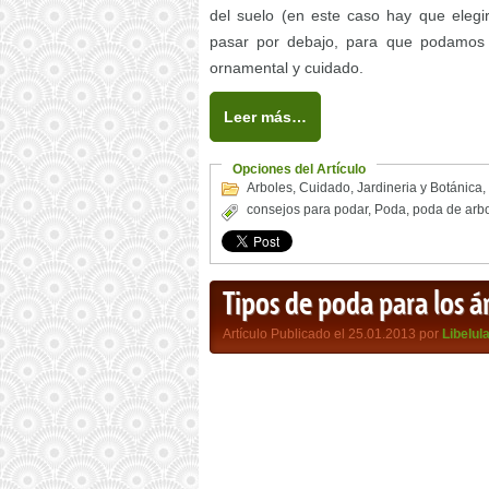
del suelo (en este caso hay que ele
pasar por debajo, para que podamos 
ornamental y cuidado.
Leer más…
Opciones del Artículo
Arboles
,
Cuidado
,
Jardineria y Botánica
,
consejos para podar
,
Poda
,
poda de arb
Tipos de poda para los á
Artículo Publicado el 25.01.2013 por
Libelul