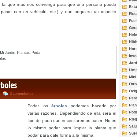
gir la que más nos convenga para que una persona pueda
Esta
pasar con un vehículo, etc.) y que adquiera un aspecto
Acuá
Flot
Fuch
Gera
Hel
Hibi
Hort
Mi Jardin
,
Plantas
,
Poda
Inse
oles
Jard
Limp
Mini
rboles
Otro
Oxi
a
,
3 comentarios
Per
Plan
Podar los
árboles
podemos hacerlo por
Pod
varias razones. Dependiendo de ella será el
Rie
tipo de poda que necesitaremos hacer. No es
Salu
lo mismo podar para limpiar la planta que
tem
Suel
podar para dale forma a la misma.