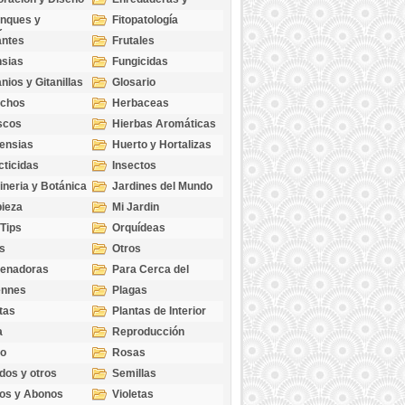
cubresuelos
nques y
Fitopatología
ticas
antes
Frutales
sias
Fungicidas
nios y Gitanillas
Glosario
echos
Herbaceas
scos
Hierbas Aromáticas
ensias
Huerto y Hortalizas
cticidas
Insectos
ineria y Botánica
Jardines del Mundo
ieza
Mi Jardin
 Tips
Orquídeas
s
Otros
genadoras
Para Cerca del
Estanque
ennes
Plagas
tas
Plantas de Interior
a
Reproducción
go
Rosas
dos y otros
Semillas
as
os y Abonos
Violetas