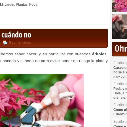
Mi Jardin
,
Plantas
,
Poda
y cuándo no
a
,
0 comentarios
Últ
bemos saber hacer, y en particular con nuestros
árboles
.
acerla y cuándo no para evitar poner en riesgo la plata y
Escrito 
Caracterí
no se si 
muy cont
Escrito 
Poda y m
Hola, a 
drenaje. 
Escrito 
Cómo pla
Cuánto t
Escrito 
Conoce l