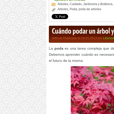
Arboles
,
Cuidado
,
Jardineria y Botánica
,
Arboles
,
Poda
,
poda de arboles
Cuándo podar un árbol 
Artículo Publicado el 24.01.2013 por
Libelul
La
poda
es una tarea compleja que de
Debemos aprender cuándo es necesaria h
el futuro de la misma.