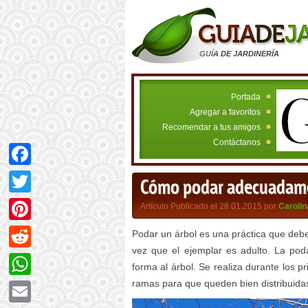
GUÍA DE JARDINERÍA
Portada
Agregar a favoritos
Recomendar a tus amigos
Contáctanos
Facebook
Cómo podar adecuadame
Twitter
Artículo Publicado el 28.01.2015 por
Carolin
Pinterest
Podar un árbol es una práctica que debe
vez que el ejemplar es adulto. La pod
Reddit
forma al árbol. Se realiza durante los p
ramas para que queden bien distribuida
WhatsApp