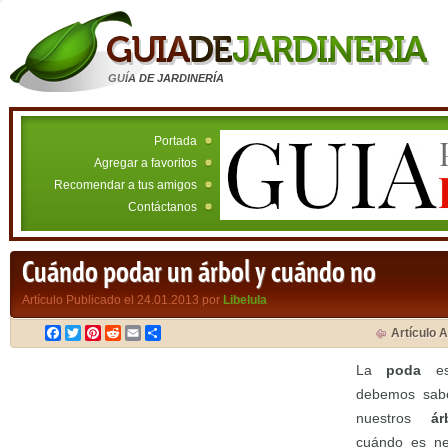
GUÍA DE JARDINERÍA
Portada
Agregar a favoritos
Recomendar a tus amigos
Contáctanos
Cuándo podar un árbol y cuándo no
Artículo Publicado el 24.01.2013 por
Libelula
Facebook
Twitter
Pinterest
Reddit
Email
Compartir
Artículo A
La
poda
es
debemos sabe
nuestros
ár
cuándo es ne