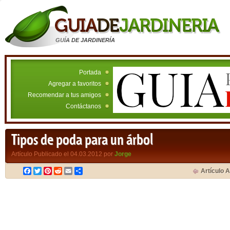
GUÍA DE JARDINERÍA
Portada
Agregar a favoritos
Recomendar a tus amigos
Contáctanos
Tipos de poda para un árbol
Artículo Publicado el 04.03.2012 por
Jorge
Facebook
Twitter
Pinterest
Reddit
Email
Compartir
Artículo A