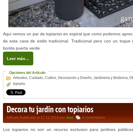
Aquí vemos un par de topiarios en espiral que como podemos apreci
de esta casa de estilo tradicional. Tradicional pero con un toqu
bonita puerta verde.
Leer más…
Opciones del Artículo
Arbustos
,
Cuidado
,
Cultivo
,
Decoración y Diseño
,
Jardineria y Botánica
,
Ot
topiario
Decora tu jardín con topiarios
Artículo Publicado el 17.11.2016 por
Javi
,
6 comentarios
Los topiarios no son un recurso exclusivo para jardines públicos