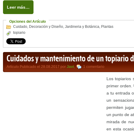
Leer más…
Opciones del Artículo
Cuidado
,
Decoración y Diseño
,
Jardineria y Botánica
,
Plantas
topiario
Cuidados y mantenimiento de un topiario d
Artículo Publicado el 28.08.2017 por
Javi
,
1 comentario
Los topiarios
primer orden.
a tu entrada o
un sensacional
permiten juga
un punto de a
mirada de nue
en esta ocasi