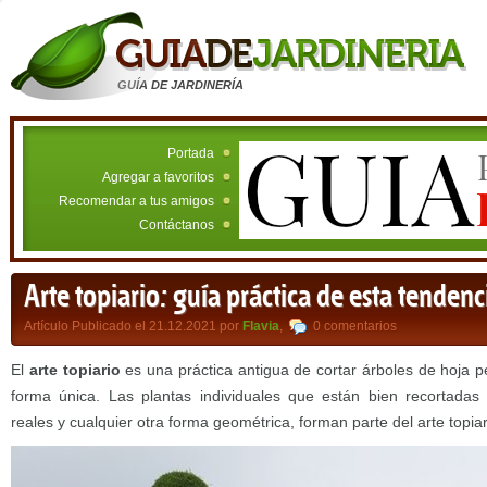
GUÍA DE JARDINERÍA
Portada
Agregar a favoritos
Recomendar a tus amigos
Contáctanos
Arte topiario: guía práctica de esta tendenc
Artículo Publicado el 21.12.2021 por
Flavia
,
0 comentarios
El
arte topiario
es una práctica antigua de cortar árboles de hoja p
forma única. Las plantas individuales que están bien recortadas
reales y cualquier otra forma geométrica, forman parte del arte topiar