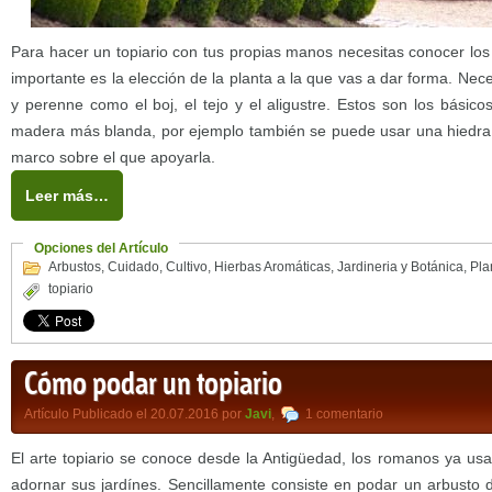
Para hacer un topiario con tus propias manos necesitas conocer lo
importante es la elección de la planta a la que vas a dar forma. Nec
y perenne como el boj, el tejo y el aligustre. Estos son los básic
madera más blanda, por ejemplo también se puede usar una hiedra 
marco sobre el que apoyarla.
Leer más…
Opciones del Artículo
Arbustos
,
Cuidado
,
Cultivo
,
Hierbas Aromáticas
,
Jardineria y Botánica
,
Pla
topiario
Cómo podar un topiario
Artículo Publicado el 20.07.2016 por
Javi
,
1 comentario
El arte topiario se conoce desde la Antigüedad, los romanos ya us
adornar sus jardínes. Sencillamente consiste en podar un arbusto