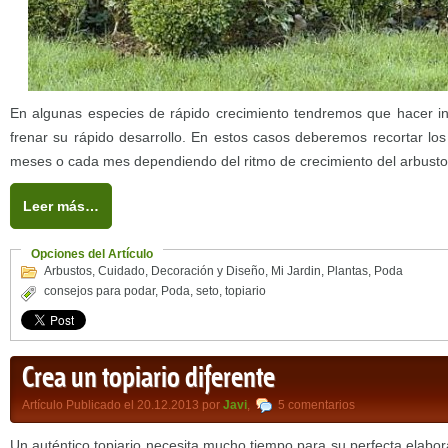
En algunas especies de rápido crecimiento tendremos que hacer in
frenar su rápido desarrollo. En estos casos deberemos recortar los
meses o cada mes dependiendo del ritmo de crecimiento del arbusto
Leer más…
Opciones del Artículo
Arbustos
,
Cuidado
,
Decoración y Diseño
,
Mi Jardin
,
Plantas
,
Poda
consejos para podar
,
Poda
,
seto
,
topiario
Crea un topiario diferente
Artículo Publicado el 20.12.2013 por
Javi
,
5 comentarios
Un auténtico topiario necesita mucho tiempo para su perfecta elabor