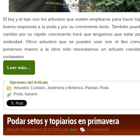
El boj y el tejo son los arbustos que suelen emplearse para hacer to
buena respuesta a la poda y por su crecimiento lento. También pued
cambio por su rápido crecimiento hará que tengamos que estar p
asiduidad. Otros arbustos que se pueden usar son el Ilex crena
ponernos manos a la obra sólo necesitamos un arbusto crecido
cortasetos.
Leer más…
Opciones del Artículo
Arbustos
,
Cuidado
,
Jardineria y Botánica
,
Plantas
,
Poda
Poda
,
topiario
Podar setos y topiarios en primavera
Artículo Publicado el 25.03.2014 por
Javi
,
1 comentario