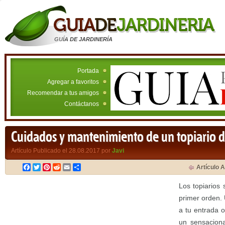
GUÍA DE JARDINERÍA
Portada
Agregar a favoritos
Recomendar a tus amigos
Contáctanos
Cuidados y mantenimiento de un topiario d
Artículo Publicado el 28.08.2017 por
Javi
Facebook
Twitter
Pinterest
Reddit
Email
Compartir
Artículo A
Los topiarios
primer orden.
a tu entrada o
un sensacional