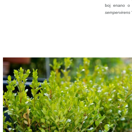
boj enano o
sempervirens
‘