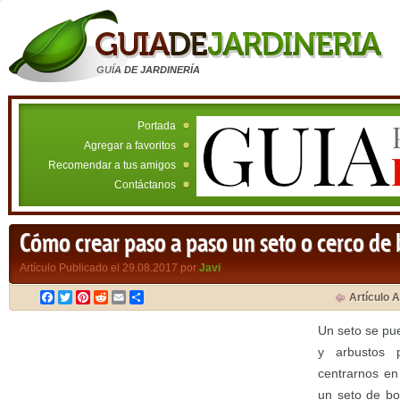
GUÍA DE JARDINERÍA
Portada
Agregar a favoritos
Recomendar a tus amigos
Contáctanos
Cómo crear paso a paso un seto o cerco de 
Artículo Publicado el 29.08.2017 por
Javi
Facebook
Twitter
Pinterest
Reddit
Email
Compartir
Artículo A
Un seto se pu
y arbustos 
centrarnos en
un seto de bo