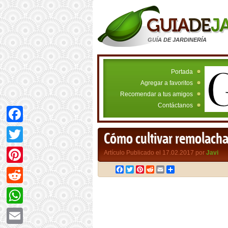
GUÍA DE JARDINERÍA
Portada
Agregar a favoritos
Recomendar a tus amigos
Contáctanos
Facebook
Cómo cultivar remolacha
Twitter
Artículo Publicado el 17.02.2017 por
Javi
Facebook
Twitter
Pinterest
Reddit
Email
Compartir
Pinterest
Reddit
WhatsApp