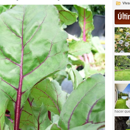
Viva
Últi
hacer que