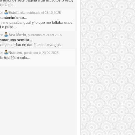
el autor de este pagina siga activo pero estoy
ento de...
por
Estefania
,
publicado el 03.10.2025
antenimiento...
mí me pasaba igual y lo que me fallaba era el
Le puse...
por
Ana María
,
publicado el 24.09.2025
ntar una semilla...
iempo tardan en dar fruto los mangos.
por
Nombre
,
publicado el 23.09.2025
a Acalifa o cola...