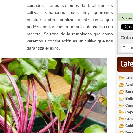
cuidados. Todos sabemos lo fácil que es
cultivar zanahorias pues hoy queremos
Recomen
mostraros otra hortaliza de raíz con la que
podéis ampliar vuestro abanico de cultivos en
maceta. Se trata de la remolacha que como
Guía 
veremos a continuación es un cultivo que nos
garantiza el éxito.
Cat
Arbo
Azal
Rod
Bon
Bul
Cam
Cep
Cri
Cult
Deco