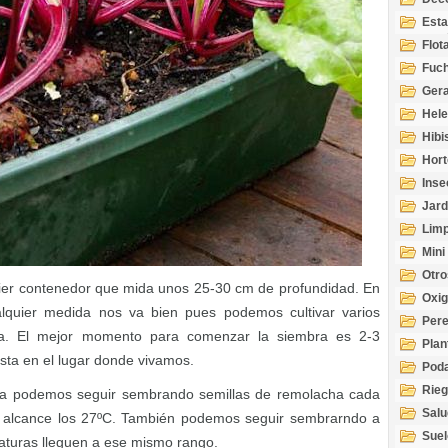
Esta
Acuá
Flot
Fuch
Gera
Hel
Hibi
Hort
Inse
Jard
Limp
Mini
Otro
ier contenedor que mida unos 25-30 cm de profundidad. En
Oxi
lquier medida nos va bien pues podemos cultivar varios
Per
ma. El mejor momento para comenzar la siembra es 2-3
Plan
sta en el lugar donde vivamos.
Pod
Rie
da podemos seguir sembrando semillas de remolacha cada
Salu
 alcance los 27ºC. También podemos seguir sembrarndo a
tem
Suel
aturas lleguen a ese mismo rango.