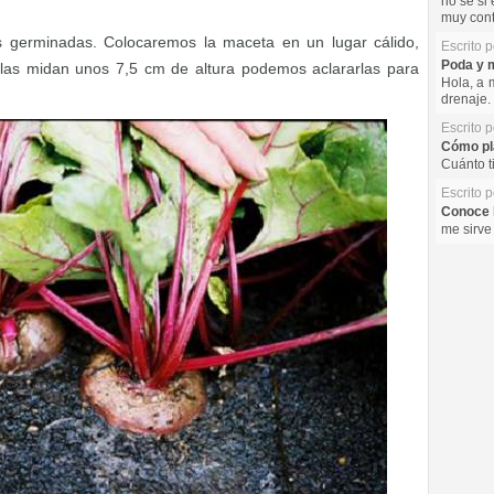
no se si 
muy cont
s germinadas. Colocaremos la maceta en un lugar cálido,
Escrito 
Poda y m
ulas midan unos 7,5 cm de altura podemos aclararlas para
Hola, a 
drenaje. 
Escrito 
Cómo pla
Cuánto t
Escrito 
Conoce l
me sirve