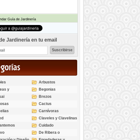
dar Guía de Jardinería
de Jardinería en tu email
egorías
les
Arbustos
eas y
Begonias
odendros
sai
Brezos
bosas
Cactus
elias
Carnívoras
ed
Claveles y Clavelinas
santemos
Cuidado
ivo
De Ribera o
Palustres
ración y Diseño
Enredaderas y