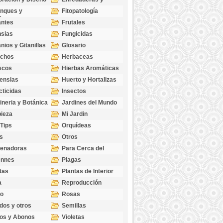
cubresuelos
nques y
Fitopatología
ticas
antes
Frutales
sias
Fungicidas
nios y Gitanillas
Glosario
echos
Herbaceas
scos
Hierbas Aromáticas
ensias
Huerto y Hortalizas
cticidas
Insectos
ineria y Botánica
Jardines del Mundo
ieza
Mi Jardin
 Tips
Orquídeas
s
Otros
genadoras
Para Cerca del
Estanque
ennes
Plagas
tas
Plantas de Interior
a
Reproducción
go
Rosas
dos y otros
Semillas
as
os y Abonos
Violetas