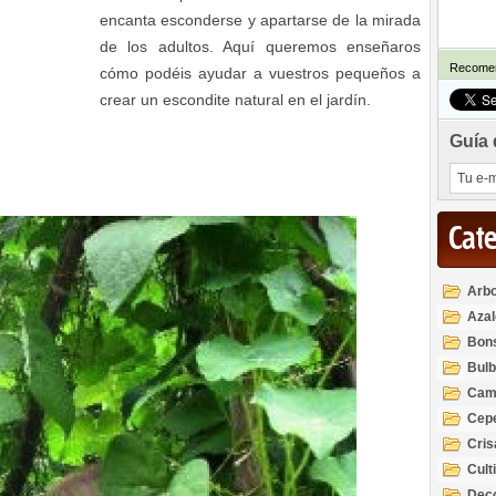
encanta esconderse y apartarse de la mirada
de los adultos. Aquí queremos enseñaros
Recomen
cómo podéis ayudar a vuestros pequeños a
crear un escondite natural en el jardín.
Guía 
Cat
Arbo
Azal
Rod
Bon
Bul
Cam
Cep
Cri
Cult
Deco