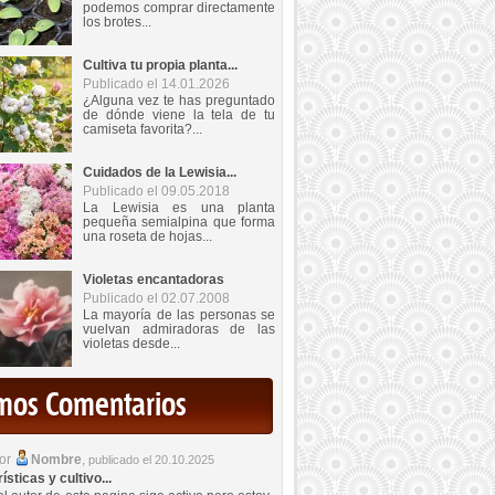
podemos comprar directamente
los brotes...
Cultiva tu propia planta...
Publicado el 14.01.2026
¿Alguna vez te has preguntado
de dónde viene la tela de tu
camiseta favorita?...
Cuidados de la Lewisia...
Publicado el 09.05.2018
La Lewisia es una planta
pequeña semialpina que forma
una roseta de hojas...
Violetas encantadoras
Publicado el 02.07.2008
La mayoría de las personas se
vuelvan admiradoras de las
violetas desde...
imos Comentarios
por
Nombre
,
publicado el 20.10.2025
sticas y cultivo...