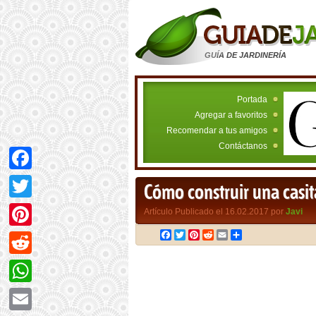
GUÍA DE JARDINERÍA
Portada
Agregar a favoritos
Recomendar a tus amigos
Contáctanos
Facebook
Cómo construir una casit
Twitter
Artículo Publicado el 16.02.2017 por
Javi
Facebook
Twitter
Pinterest
Reddit
Email
Compartir
Pinterest
Reddit
WhatsApp