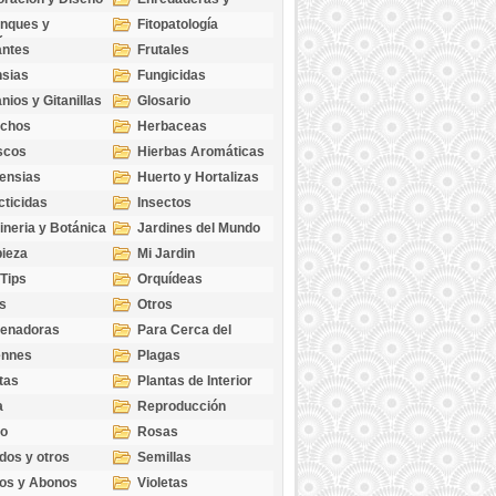
cubresuelos
nques y
Fitopatología
ticas
antes
Frutales
sias
Fungicidas
nios y Gitanillas
Glosario
echos
Herbaceas
scos
Hierbas Aromáticas
ensias
Huerto y Hortalizas
cticidas
Insectos
ineria y Botánica
Jardines del Mundo
ieza
Mi Jardin
 Tips
Orquídeas
s
Otros
genadoras
Para Cerca del
Estanque
ennes
Plagas
tas
Plantas de Interior
a
Reproducción
go
Rosas
dos y otros
Semillas
as
os y Abonos
Violetas