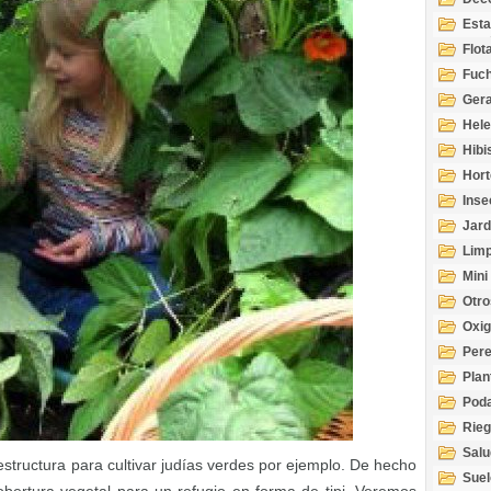
Esta
Acuá
Flot
Fuch
Gera
Hel
Hibi
Hort
Inse
Jard
Limp
Mini
Otro
Oxi
Per
Plan
Pod
Rie
Salu
estructura para cultivar judías verdes por ejemplo. De hecho
tem
Suel