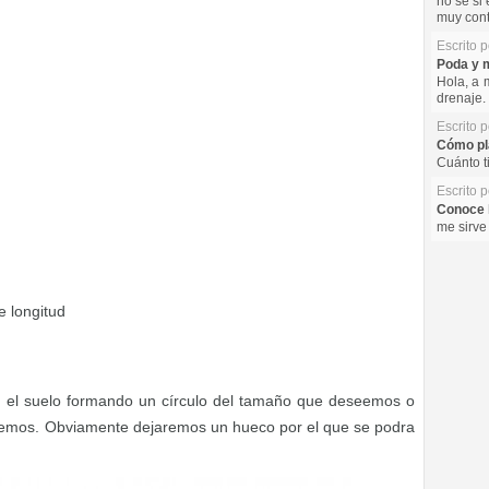
no se si 
muy cont
Escrito 
Poda y m
Hola, a 
drenaje. 
Escrito 
Cómo pla
Cuánto t
Escrito 
Conoce l
me sirve
 longitud
 el suelo formando un círculo del tamaño que deseemos o
temos. Obviamente dejaremos un hueco por el que se podra