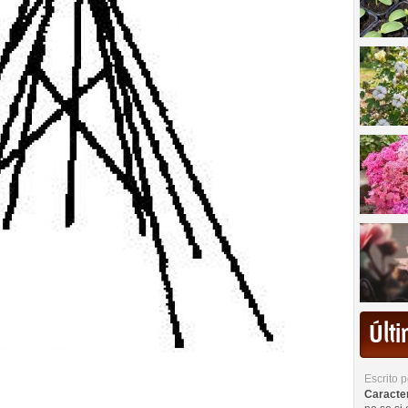
Últ
Escrito 
Caracterí