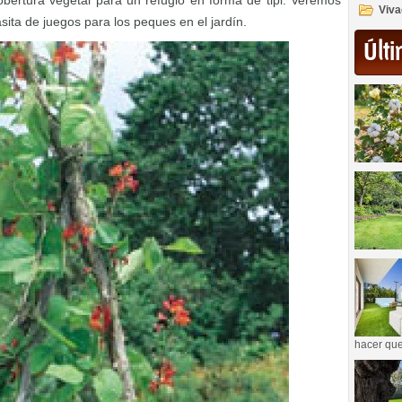
ertura vegetal para un refugio en forma de tipi. Veremos
Viva
ita de juegos para los peques en el jardín.
Últi
hacer que