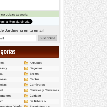
dar Guía de Jardinería
de Jardinería en tu email
egorías
les
Arbustos
eas y
Begonias
odendros
sai
Brezos
bosas
Cactus
elias
Carnívoras
ed
Claveles y Clavelinas
santemos
Cuidado
ivo
De Ribera o
Palustres
ración y Diseño
Enredaderas y