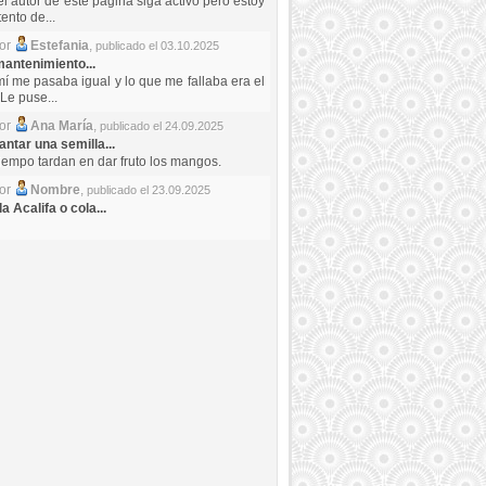
el autor de este pagina siga activo pero estoy
ento de...
por
Estefania
,
publicado el 03.10.2025
antenimiento...
mí me pasaba igual y lo que me fallaba era el
Le puse...
por
Ana María
,
publicado el 24.09.2025
ntar una semilla...
iempo tardan en dar fruto los mangos.
por
Nombre
,
publicado el 23.09.2025
a Acalifa o cola...