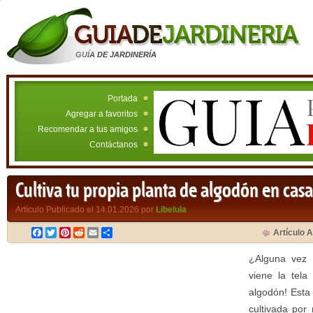
GUÍA DE JARDINERÍA
Portada
Agregar a favoritos
Recomendar a tus amigos
Contáctanos
Cultiva tu propia planta de algodón en casa
Artículo Publicado el 14.01.2026 por
Libelula
Facebook
Twitter
Pinterest
Reddit
Email
Compartir
Artículo A
¿Alguna vez 
viene la tela
algodón! Esta
cultivada por