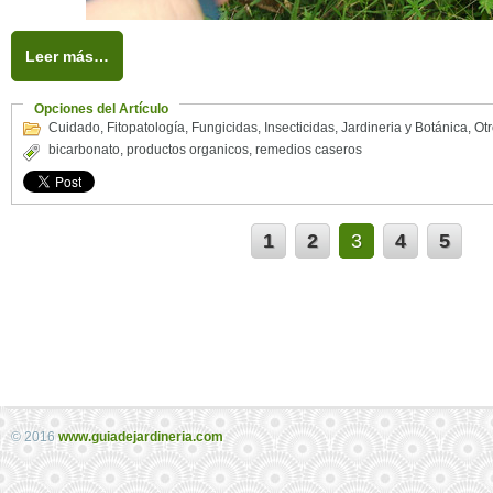
Leer más…
Opciones del Artículo
Cuidado
,
Fitopatología
,
Fungicidas
,
Insecticidas
,
Jardineria y Botánica
,
Ot
bicarbonato
,
productos organicos
,
remedios caseros
1
2
3
4
5
© 2016
www.guiadejardineria.com