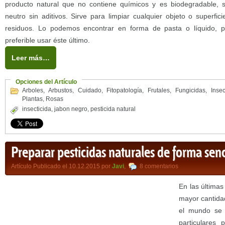
producto natural que no contiene químicos y es biodegradable,
neutro sin aditivos. Sirve para limpiar cualquier objeto o superfic
residuos. Lo podemos encontrar en forma de pasta o líquido, p
preferible usar éste último.
Leer más…
Opciones del Artículo
Arboles
,
Arbustos
,
Cuidado
,
Fitopatología
,
Frutales
,
Fungicidas
,
Insec
Plantas
,
Rosas
insecticida
,
jabon negro
,
pesticida natural
Preparar pesticidas naturales de forma senc
Artículo Publicado el 10.12.2015 por
Javi
,
8 comentarios
En las últimas
mayor cantida
el mundo se r
particulares 