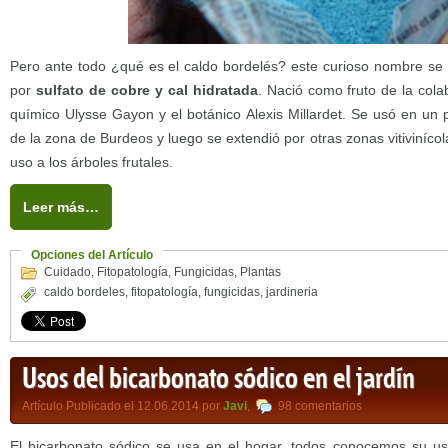
Pero ante todo ¿qué es el caldo bordelés? este curioso nombre se
por
sulfato de cobre y cal hidratada
. Nació como fruto de la cola
químico Ulysse Gayon y el botánico Alexis Millardet. Se usó en un pr
de la zona de Burdeos y luego se extendió por otras zonas vitivinícola
uso a los árboles frutales.
Leer más…
Opciones del Artículo
Cuidado
,
Fitopatología
,
Fungicidas
,
Plantas
caldo bordeles
,
fitopatología
,
fungicidas
,
jardineria
Usos del bicarbonato sódico en el jardín
Artículo Publicado el 12.06.2014 por
Javi
,
98 comentarios
El bicarbonato sódico se usa en el hogar, todos conocemos su u