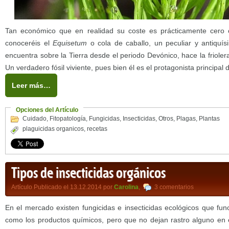
Tan económico que en realidad su coste es prácticamente cero 
conoceréis el
Equisetum
o cola de caballo, un peculiar y antiquí
encuentra sobre la Tierra desde el periodo Devónico, hace la frioler
Un verdadero fósil viviente, pues bien él es el protagonista principal d
Leer más…
Opciones del Artículo
Cuidado
,
Fitopatología
,
Fungicidas
,
Insecticidas
,
Otros
,
Plagas
,
Plantas
plaguicidas organicos
,
recetas
Tipos de insecticidas orgánicos
Artículo Publicado el 13.12.2014 por
Carolina
,
3 comentarios
En el mercado existen fungicidas e insecticidas ecológicos que fun
como los productos químicos, pero que no dejan rastro alguno en 