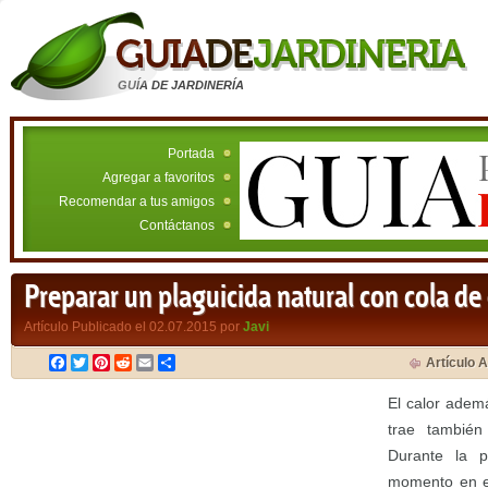
GUÍA DE JARDINERÍA
Portada
Agregar a favoritos
Recomendar a tus amigos
Contáctanos
Preparar un plaguicida natural con cola de
Artículo Publicado el 02.07.2015 por
Javi
Facebook
Twitter
Pinterest
Reddit
Email
Compartir
Artículo A
El calor ademá
trae también
Durante la p
momento en el