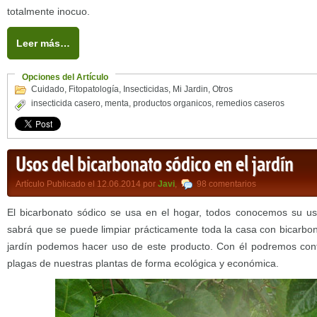
totalmente inocuo.
Leer más…
Opciones del Artículo
Cuidado
,
Fitopatología
,
Insecticidas
,
Mi Jardin
,
Otros
insecticida casero
,
menta
,
productos organicos
,
remedios caseros
Usos del bicarbonato sódico en el jardín
Artículo Publicado el 12.06.2014 por
Javi
,
98 comentarios
El bicarbonato sódico se usa en el hogar, todos conocemos su u
sabrá que se puede limpiar prácticamente toda la casa con bicarbon
jardín podemos hacer uso de este producto. Con él podremos con
plagas de nuestras plantas de forma ecológica y económica.