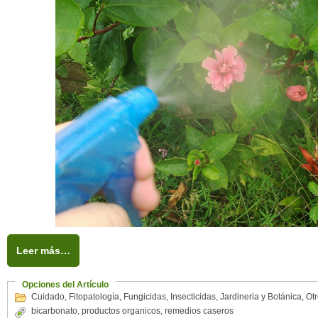
Leer más…
Opciones del Artículo
Cuidado
,
Fitopatología
,
Fungicidas
,
Insecticidas
,
Jardineria y Botánica
,
Ot
bicarbonato
,
productos organicos
,
remedios caseros