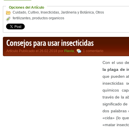
Opciones del Artículo
Cuidado
,
Cultivo
,
Insecticidas
,
Jardineria y Botánica
,
Otros
fertilizantes
,
productos organicos
Consejos para usar insecticidas
Artículo Publicado el 26.02.2018 por
Flavia
,
1 comentario
Con el uso de
la plaga de 
que pueden ata
insecticidas 
químicos cap
través de la 
significado de
dos palabras d
«cida» (lo que
«matar insecto