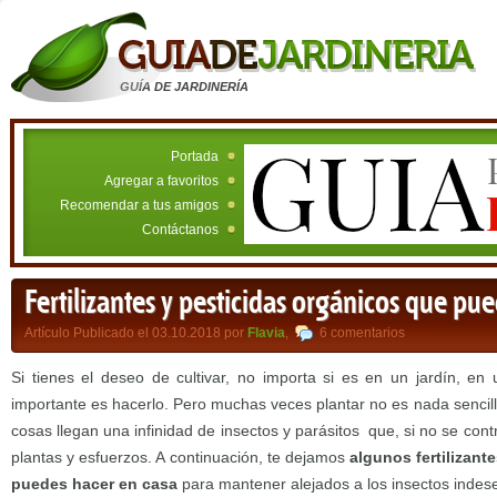
GUÍA DE JARDINERÍA
Portada
Agregar a favoritos
Recomendar a tus amigos
Contáctanos
Fertilizantes y pesticidas orgánicos que pu
Artículo Publicado el 03.10.2018 por
Flavia
,
6 comentarios
Si tienes el deseo de cultivar, no importa si es en un jardín, en
importante es hacerlo. Pero muchas veces plantar no es nada sencil
cosas llegan una infinidad de insectos y parásitos que, si no se con
plantas y esfuerzos. A continuación, te dejamos
algunos fertilizant
puedes hacer en casa
para mantener alejados a los insectos indes