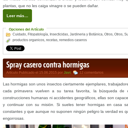
plantas, que no les caiga vinagre o se pueden dañar.
Leer más…
Opciones del Artículo
Cuidado
,
Fitopatología
,
Insecticidas
,
Jardineria y Botánica
,
Otros
,
Otros
,
Su
productos organicos
,
recetas
,
remedios caseros
Spray casero contra hormigas
Artículo Publicado el 15.06.2015 por
Javi
,
12 comentarios
Las hormigas son unos insectos ciertamente ejemplares, trabajadore
cada primavera vuelven a su tarea favorita, la búsqueda de 
construcciones humanas ni accidentes geográficos, ellas son capace
y continuar con su misión. Si sueles tener hormigas en casa s
constantes y que aunque no suponen ningún peligro la verdad es q
engorrosas.