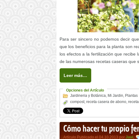
Para ser sincero no podemos decir que 
que los beneficios para la planta son r
los efectos a la fertilización que recib
de las numerosas recetas caseras que s
Leer más…
Opciones del Artículo
Jardineria y Botánica
,
Mi Jardin
,
Plantas
compost
,
receta casera de abono
,
receta
Cómo hacer tu propio fer
Artículo Publicado el 04.10.2013 por
Javi
,