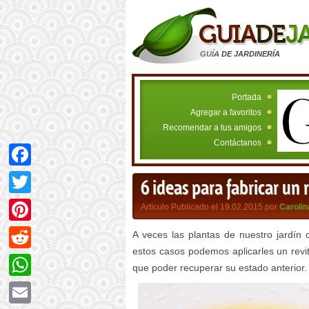
GUÍA DE JARDINERÍA
Portada
Agregar a favoritos
Recomendar a tus amigos
Contáctanos
Facebook
6 ideas para fabricar un 
Twitter
Artículo Publicado el 19.02.2015 por
Carolin
Pinterest
A veces las plantas de nuestro jardín
estos casos podemos aplicarles un revit
Reddit
que poder recuperar su estado anterior.
WhatsApp