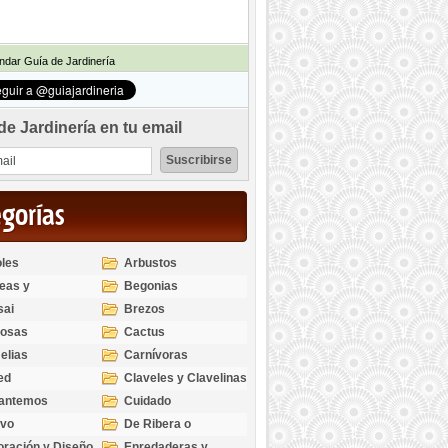
dar Guía de Jardinería
de Jardinería en tu email
egorías
les
Arbustos
eas y
Begonias
odendros
sai
Brezos
bosas
Cactus
elias
Carnívoras
ed
Claveles y Clavelinas
santemos
Cuidado
ivo
De Ribera o
Palustres
ración y Diseño
Enredaderas y