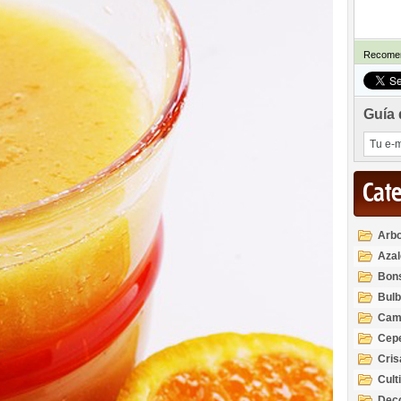
Recomen
Guía 
Cat
Arbo
Azal
Rod
Bon
Bul
Cam
Cep
Cri
Cult
Deco