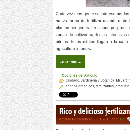
Cada vez más gente se interesa por los c
nueva forma de fertilizar usando materi
plantas sin generar residuos peligros
zonas de cultivos agrícolas intensivos
nitritos. Estos nitritos llegan a la ca
agricultura intensiva.
Leer más…
Opciones del Artículo
Cuidado
,
Jardineria y Botánica
,
Mi Jardi
abonos organicos
,
fertilizantes
,
producto
Rico y delicioso fertiliza
Artículo Publicado el 03.01.2013 por
Javi
,