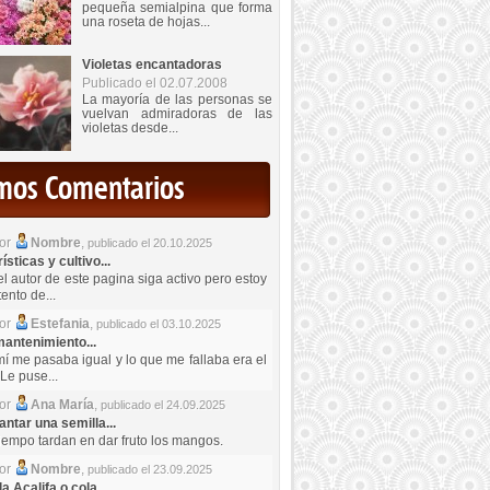
pequeña semialpina que forma
una roseta de hojas...
Violetas encantadoras
Publicado el 02.07.2008
La mayoría de las personas se
vuelvan admiradoras de las
violetas desde...
imos Comentarios
por
Nombre
,
publicado el 20.10.2025
sticas y cultivo...
el autor de este pagina siga activo pero estoy
ento de...
por
Estefania
,
publicado el 03.10.2025
antenimiento...
mí me pasaba igual y lo que me fallaba era el
Le puse...
por
Ana María
,
publicado el 24.09.2025
ntar una semilla...
iempo tardan en dar fruto los mangos.
por
Nombre
,
publicado el 23.09.2025
a Acalifa o cola...