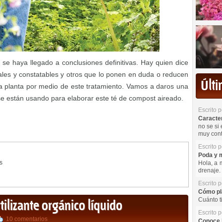
se haya llegado a conclusiones definitivas. Hay quien dice
eales y constatables y otros que lo ponen en duda o reducen
Últ
e la planta por medio de este tratamiento. Vamos a daros una
e están usando para elaborar este té de compost aireado.
Escrito 
Caracterí
no se si 
muy cont
Escrito 
Poda y m
s
Hola, a 
drenaje. 
Escrito 
Cómo pla
Cuánto t
tilizante orgánico líquido
Escrito 
10 comentarios
Conoce l