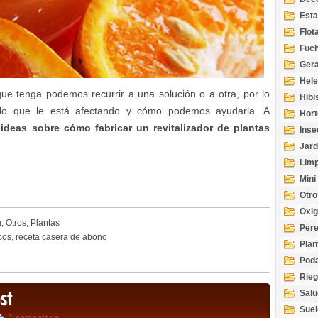
Esta
Acuá
Flot
Fuch
Gera
Hel
ue tenga podemos recurrir a una solución o a otra, por lo
Hibi
lo que le está afectando y cómo podemos ayudarla. A
Hort
s
ideas sobre cómo fabricar un revitalizador de plantas
Inse
Jard
Limp
Mini
Otro
Oxi
n
,
Otros
,
Plantas
Per
cos
,
receta casera de abono
Plan
Pod
Rie
st
Salu
tem
Suel