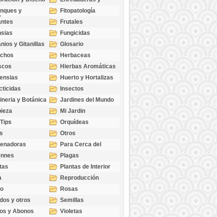
cubresuelos
nques y
Fitopatología
ticas
antes
Frutales
sias
Fungicidas
nios y Gitanillas
Glosario
echos
Herbaceas
scos
Hierbas Aromáticas
ensias
Huerto y Hortalizas
cticidas
Insectos
ineria y Botánica
Jardines del Mundo
ieza
Mi Jardin
 Tips
Orquídeas
s
Otros
genadoras
Para Cerca del
Estanque
ennes
Plagas
tas
Plantas de Interior
a
Reproducción
go
Rosas
dos y otros
Semillas
as
os y Abonos
Violetas