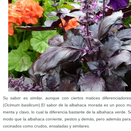
Su sabor es similar, aunque con ciertos matices diferenciadores
(
Ocimum basilicum
).El sabor de la albahaca morada es un poco má
menta y clavo, lo cual la diferencia bastante de la albahaca verde. S
modo que la albahaca corriente, pestos y demás, pero además para a
cocinados como crudos, ensaladas y similares.