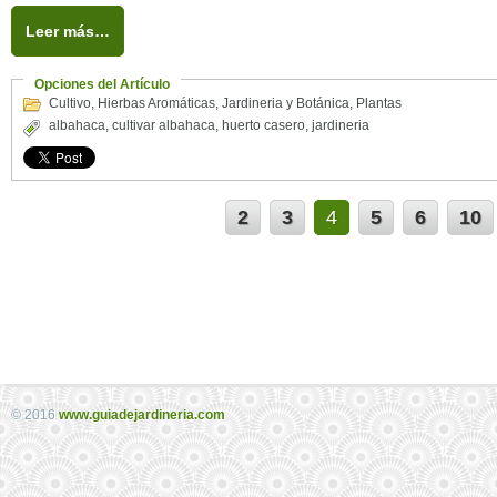
Leer más…
Opciones del Artículo
Cultivo
,
Hierbas Aromáticas
,
Jardineria y Botánica
,
Plantas
albahaca
,
cultivar albahaca
,
huerto casero
,
jardineria
2
3
4
5
6
10
© 2016
www.guiadejardineria.com