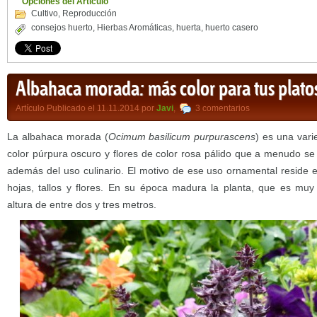
Opciones del Artículo
Cultivo
,
Reproducción
consejos huerto
,
Hierbas Aromáticas
,
huerta
,
huerto casero
Albahaca morada: más color para tus plato
Artículo Publicado el 11.11.2014 por
Javi
,
3 comentarios
La albahaca morada (
Ocimum basilicum purpurascens
) es una var
color púrpura oscuro y flores de color rosa pálido que a menudo se
además del uso culinario. El motivo de ese uso ornamental reside e
hojas, tallos y flores. En su época madura la planta, que es muy
altura de entre dos y tres metros.