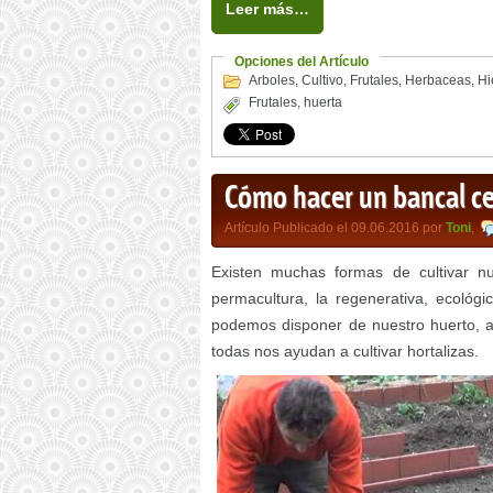
Leer más…
Opciones del Artículo
Arboles
,
Cultivo
,
Frutales
,
Herbaceas
,
Hi
Frutales
,
huerta
Cómo hacer un bancal ce
Artículo Publicado el 09.06.2016 por
Toni
,
Existen muchas formas de cultivar nue
permacultura, la regenerativa, ecológ
podemos disponer de nuestro huerto, al
todas nos ayudan a cultivar hortalizas.