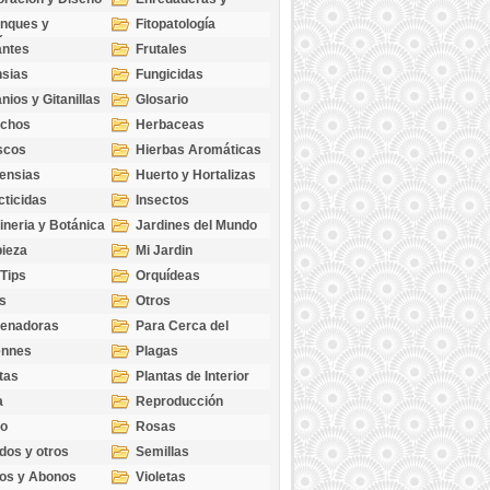
cubresuelos
nques y
Fitopatología
ticas
antes
Frutales
sias
Fungicidas
nios y Gitanillas
Glosario
echos
Herbaceas
scos
Hierbas Aromáticas
ensias
Huerto y Hortalizas
cticidas
Insectos
ineria y Botánica
Jardines del Mundo
ieza
Mi Jardin
 Tips
Orquídeas
s
Otros
genadoras
Para Cerca del
Estanque
ennes
Plagas
tas
Plantas de Interior
a
Reproducción
go
Rosas
dos y otros
Semillas
as
os y Abonos
Violetas