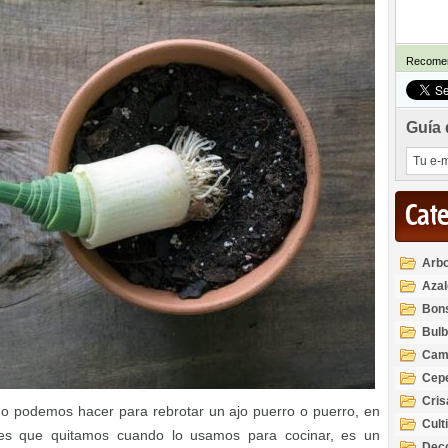
Recomen
Guía 
Cat
Arbo
Azal
Rod
Bon
Bul
Cam
Cep
Cri
o podemos hacer para rebrotar un ajo puerro o puerro, en
Cult
ces que quitamos cuando lo usamos para cocinar, es un
Deco