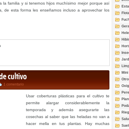
a la familia y si tenemos hijos muchísimo mejor porque así
Esta
a, de esta forma les enseñamos incluso a aprovechar los
Acuá
Flot
Fuch
Gera
Hel
Hibi
a
Hort
Inse
Jard
Limp
Mini
de cultivo
Otro
1 comentario
Oxi
Per
Usar coberturas plásticas para el cultivo te
Plan
permite alargar considerablemente la
Pod
temporada y además asegurarte las
Rie
cosechas al saber que las heladas no van a
Salu
hacer mella en tus plantas. Hay muchas
tem
Suel