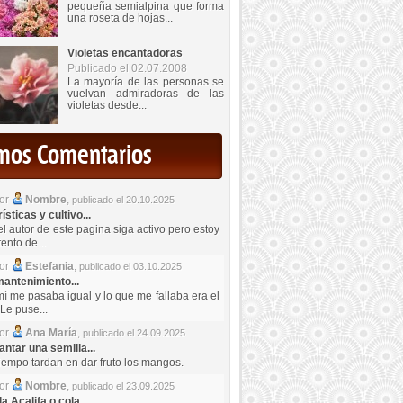
pequeña semialpina que forma
una roseta de hojas...
Violetas encantadoras
Publicado el 02.07.2008
La mayoría de las personas se
vuelvan admiradoras de las
violetas desde...
imos Comentarios
por
Nombre
,
publicado el 20.10.2025
sticas y cultivo...
el autor de este pagina siga activo pero estoy
ento de...
por
Estefania
,
publicado el 03.10.2025
antenimiento...
mí me pasaba igual y lo que me fallaba era el
Le puse...
por
Ana María
,
publicado el 24.09.2025
ntar una semilla...
iempo tardan en dar fruto los mangos.
por
Nombre
,
publicado el 23.09.2025
a Acalifa o cola...