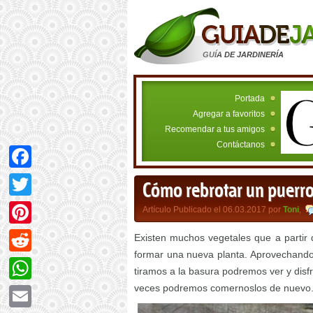
GUÍA DE JARDINERÍA
Portada
Agregar a favoritos
Recomendar a tus amigos
Contáctanos
Facebook
Cómo rebrotar un puerro
Twitter
Artículo Publicado el 06.03.2017 por
Toni
,
Pinterest
Existen muchos vegetales que a partir
formar una nueva planta. Aprovechando
Reddit
tiramos a la basura podremos ver y dis
veces podremos comernoslos de nuevo
WhatsApp