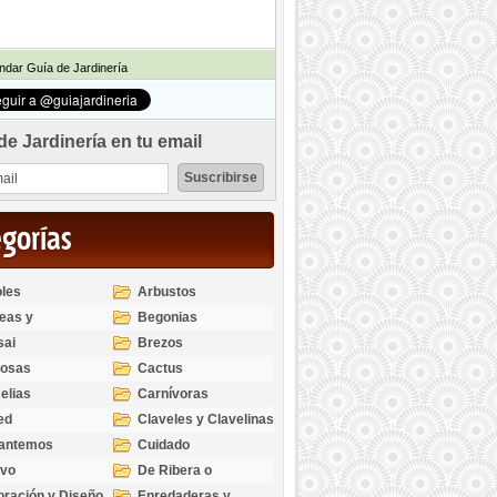
dar Guía de Jardinería
de Jardinería en tu email
egorías
les
Arbustos
eas y
Begonias
odendros
sai
Brezos
bosas
Cactus
elias
Carnívoras
ed
Claveles y Clavelinas
santemos
Cuidado
ivo
De Ribera o
Palustres
ración y Diseño
Enredaderas y