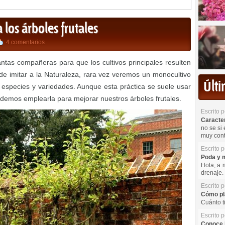
los árboles frutales
4 comentarios
ntas compañeras para que los cultivos principales resulten
de imitar a la Naturaleza, rara vez veremos un monocultivo
Últ
 especies y variedades. Aunque esta práctica se suele usar
odemos emplearla para mejorar nuestros árboles frutales.
Escrito 
Caracterí
no se si 
muy cont
Escrito 
Poda y m
Hola, a 
drenaje. 
Escrito 
Cómo pla
Cuánto t
Escrito 
Conoce l