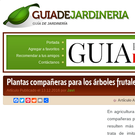
GUÍA DE JARDINERÍA
Portada
Agregar a favoritos
Recomendar a tus amigos
Contáctanos
Plantas compañeras para los árboles frutal
Artículo Publicado el 13.12.2016 por
Javi
Facebook
Twitter
Pinterest
Reddit
Email
Compartir
Artículo A
En agricultur
compañeras pa
resulten más 
trata de imit