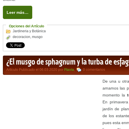
Leer más…
Opciones del Artículo
Jardineria y Botánica
decoracion
,
musgo
¿El musgo de sphagnum y la turba de esfa
Artículo Publicado el 06.03.2020 por
Flavia
,
0 comentarios
De una u otra
amamos las pl
momento la
En primavera
jardín de plan
de los estante
pues esta enm