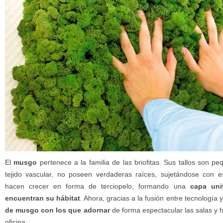
El
musgo
pertenece a la familia de las briofitas. Sus tallos son 
tejido vascular, no poseen verdaderas raíces, sujetándose con es
hacen crecer en forma de terciopelo, formando una
capa uni
encuentran su hábitat
. Ahora, gracias a la fusión entre tecnología 
de musgo con los que adornar
de forma espectacular las salas y 
oficina.