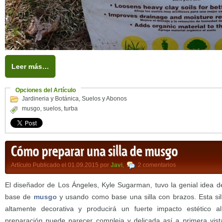
Leer más…
Opciones del Artículo
Jardineria y Botánica
,
Suelos y Abonos
musgo
,
suelos
,
turba
Cómo preparar una silla de musgo
Artículo Publicado el 01.09.2015 por
Javi
,
2 comentarios
El diseñador de Los Ángeles, Kyle Sugarman, tuvo la genial idea de
base de
musgo
y usando como base una silla con brazos. Esta sil
altamente decorativa y producirá un fuerte impacto estético 
preparación puede parecer compleja y delicada así a primera vist