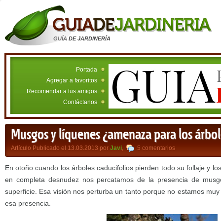
GUÍA DE JARDINERÍA
Portada
Agregar a favoritos
Recomendar a tus amigos
Contáctanos
Musgos y líquenes ¿amenaza para los árbol
Artículo Publicado el 13.03.2013 por
Javi
,
5 comentarios
En otoño cuando los árboles caducifolios pierden todo su follaje y l
en completa desnudez nos percatamos de la presencia de musgo
superficie. Esa visión nos perturba un tanto porque no estamos muy
esa presencia.