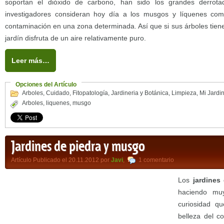
soportan el dióxido de carbono, han sido los grandes derrotad
investigadores consideran hoy día a los musgos y líquenes com
contaminación en una zona determinada. Así que si sus árboles tien
jardín disfruta de un aire relativamente puro.
Leer más…
Opciones del Artículo
Arboles
,
Cuidado
,
Fitopatología
,
Jardineria y Botánica
,
Limpieza
,
Mi Jardi
Arboles
,
liquenes
,
musgo
Jardines de piedra y musgo
Artículo Publicado el 20.11.2012 por
Javi
,
1 comentario
Los
jardines
haciendo mu
curiosidad q
belleza del c